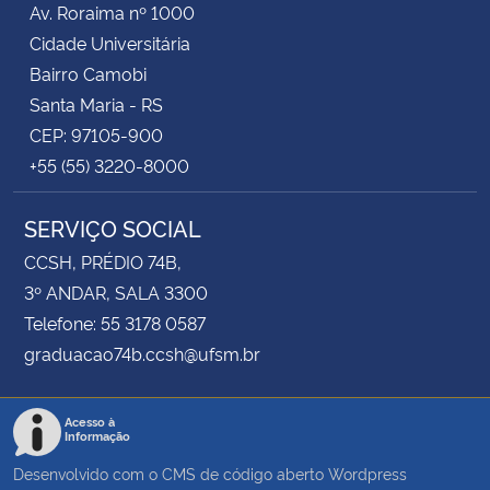
Av. Roraima nº 1000
Cidade Universitária
Secretaria-Geral
Bairro Camobi
Santa Maria - RS
Secretaria de Governo
CEP: 97105-900
+55 (55) 3220-8000
Gabinete de Segurança Institucional
SERVIÇO SOCIAL
Advocacia-Geral da União
CCSH, PRÉDIO 74B,
Banco Central do Brasil
3º ANDAR, SALA 3300
Telefone: 55 3178 0587
Planalto
graduacao74b.ccsh@ufsm.br
Acesso à
Informação
Desenvolvido com o CMS de código aberto
Wordpress