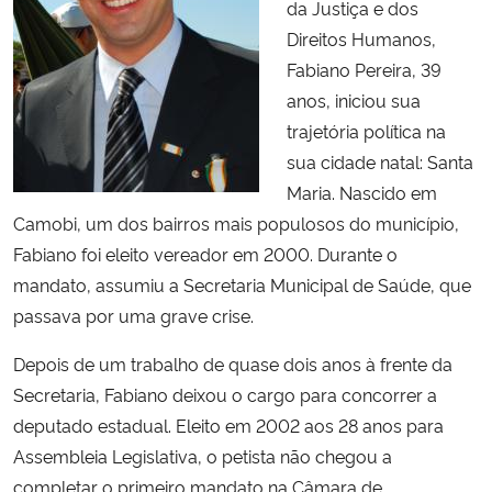
da Justiça e dos
Ministério da Cidadania
Direitos Humanos,
Fabiano Pereira, 39
Ministério da Saúde
anos, iniciou sua
trajetória política na
Ministério de Minas e Energia
sua cidade natal: Santa
Maria. Nascido em
Ministério da Ciência, Tecnologia, Inovações e Comunicações
Camobi, um dos bairros mais populosos do município,
Fabiano foi eleito vereador em 2000. Durante o
Ministério do Meio Ambiente
mandato, assumiu a Secretaria Municipal de Saúde, que
Ministério do Turismo
passava por uma grave crise.
Depois de um trabalho de quase dois anos à frente da
Ministério do Desenvolvimento Regional
Secretaria, Fabiano deixou o cargo para concorrer a
deputado estadual. Eleito em 2002 aos 28 anos para
Controladoria-Geral da União
Assembleia Legislativa, o petista não chegou a
completar o primeiro mandato na Câmara de
Ministério da Mulher, da Família e dos Direitos Humanos