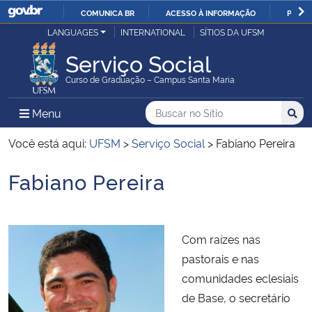
COMUNICA BR
ACESSO À INFORMAÇÃO
PARTI
Casa Civil
LANGUAGES
INTERNATIONAL
SÍTIOS DA UFSM
IR
PARA
Serviço Social
Ministério da Justiça e Segurança Pública
O
Curso de Graduação – Campus Santa Maria
CONTEÚDO
Ministério da Defesa
Buscar no no Sítio
Busca
Busca:
Menu Principal do Sítio
Menu
Busc
Ministério das Relações Exteriores
Você está aqui:
UFSM
>
Serviço Social
>
Fabiano Pereira
Fabiano Pereira
Ministério da Economia
Início do conteúdo
Ministério da Infraestrutura
Com raízes nas
Ministério da Agricultura, Pecuária e Abastecimento
pastorais e nas
comunidades eclesiais
Ministério da Educação
de Base, o secretário