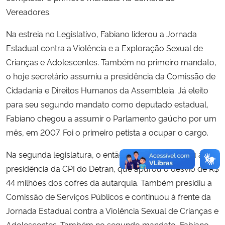
Vereadores.
Secretaria-Geral
Na estreia no Legislativo, Fabiano liderou a Jornada
Estadual contra a Violência e a Exploração Sexual de
Secretaria de Governo
Crianças e Adolescentes. Também no primeiro mandato,
o hoje secretário assumiu a presidência da Comissão de
Gabinete de Segurança Institucional
Cidadania e Direitos Humanos da Assembleia. Já eleito
para seu segundo mandato como deputado estadual,
Advocacia-Geral da União
Fabiano chegou a assumir o Parlamento gaúcho por um
Banco Central do Brasil
mês, em 2007. Foi o primeiro petista a ocupar o cargo.
Na segunda legislatura, o então deputado assumiu a
Planalto
presidência da CPI do Detran, que apurou o desvio de R$
44 milhões dos cofres da autarquia. Também presidiu a
Comissão de Serviços Públicos e continuou à frente da
Jornada Estadual contra a Violência Sexual de Crianças e
Adolescentes. Também no segundo mandato, Fabiano