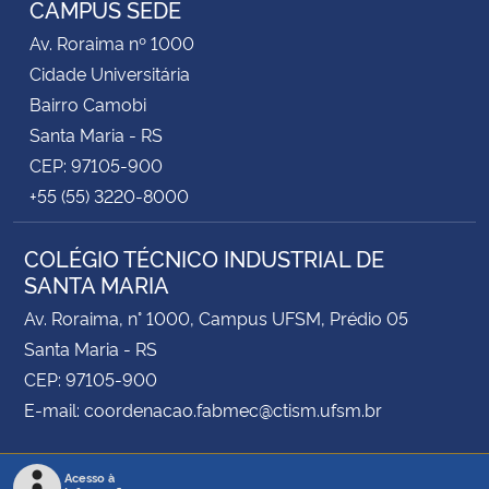
CAMPUS SEDE
Av. Roraima nº 1000
Secretaria-Geral
Cidade Universitária
Bairro Camobi
Secretaria de Governo
Santa Maria - RS
CEP: 97105-900
Gabinete de Segurança Institucional
+55 (55) 3220-8000
Advocacia-Geral da União
COLÉGIO TÉCNICO INDUSTRIAL DE
SANTA MARIA
Banco Central do Brasil
Av. Roraima, n° 1000, Campus UFSM, Prédio 05
Planalto
Santa Maria - RS
CEP: 97105-900
E-mail: coordenacao.fabmec@ctism.ufsm.br
Acesso à