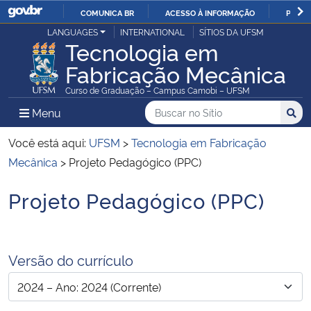
COMUNICA BR
ACESSO À INFORMAÇÃO
PARTI
Casa Civil
LANGUAGES
INTERNATIONAL
SÍTIOS DA UFSM
IR
Tecnologia em
PARA
Fabricação Mecânica
Ministério da Justiça e Segurança Pública
O
Curso de Graduação – Campus Camobi – UFSM
CONTEÚDO
Ministério da Defesa
Buscar no no Sítio
Busca
Busca:
Menu Principal do Sítio
Menu
Busc
Ministério das Relações Exteriores
Você está aqui:
UFSM
>
Tecnologia em Fabricação
Mecânica
>
Projeto Pedagógico (PPC)
Ministério da Economia
Projeto Pedagógico (PPC)
Início do conteúdo
Ministério da Infraestrutura
Ministério da Agricultura, Pecuária e Abastecimento
Versão do currículo
Ministério da Educação