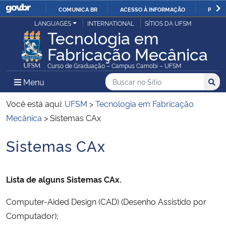
COMUNICA BR
ACESSO À INFORMAÇÃO
PARTI
Casa Civil
LANGUAGES
INTERNATIONAL
SÍTIOS DA UFSM
IR
Tecnologia em
PARA
Fabricação Mecânica
Ministério da Justiça e Segurança Pública
O
Curso de Graduação – Campus Camobi – UFSM
CONTEÚDO
Ministério da Defesa
Buscar no no Sítio
Busca
Busca:
Menu Principal do Sítio
Menu
Busc
Ministério das Relações Exteriores
Você está aqui:
UFSM
>
Tecnologia em Fabricação
Mecânica
>
Sistemas CAx
Ministério da Economia
Sistemas CAx
Início do conteúdo
Ministério da Infraestrutura
Lista de alguns Sistemas CAx.
Ministério da Agricultura, Pecuária e Abastecimento
Computer-Aided Design (CAD) (Desenho Assistido por
Ministério da Educação
Computador);