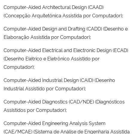
Ministério da Cidadania
Computer-Aided Architectural Design (CAAD)
(Concepção Arquitetônica Assistida por Computador);
Ministério da Saúde
Computer-Aided Design and Drafting (CADD) (Desenho e
Elaboração Assistida por Computador);
Ministério de Minas e Energia
Computer-Aided Electrical and Electronic Design (ECAD)
Ministério da Ciência, Tecnologia, Inovações e Comunicações
(Desenho Elétrico e Eletrônico Assistido por
Computador);
Ministério do Meio Ambiente
Computer-Aided Industrial Design (CAID) (Desenho
Ministério do Turismo
Industrial Assistido por Computador);
Ministério do Desenvolvimento Regional
Computer-Aided Diagnostics (CAD/NDE) (Diagnósticos
Assistidos por Computador);
Controladoria-Geral da União
Computer-Aided Engineering Analysis System
(CAE/MCAE) (Sistema de Análise de Engenharia Assistida
Ministério da Mulher, da Família e dos Direitos Humanos