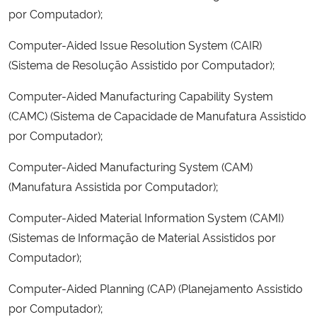
por Computador);
Secretaria-Geral
Computer-Aided Issue Resolution System (CAIR)
(Sistema de Resolução Assistido por Computador);
Secretaria de Governo
Computer-Aided Manufacturing Capability System
Gabinete de Segurança Institucional
(CAMC) (Sistema de Capacidade de Manufatura Assistido
por Computador);
Advocacia-Geral da União
Computer-Aided Manufacturing System (CAM)
Banco Central do Brasil
(Manufatura Assistida por Computador);
Computer-Aided Material Information System (CAMI)
Planalto
(Sistemas de Informação de Material Assistidos por
Computador);
Computer-Aided Planning (CAP) (Planejamento Assistido
por Computador);