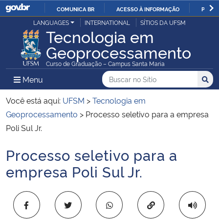
COMUNICA BR
ACESSO À INFORMAÇÃO
PARTI
Casa Civil
LANGUAGES
INTERNATIONAL
SÍTIOS DA UFSM
IR
Tecnologia em
PARA
Geoprocessamento
Ministério da Justiça e Segurança Pública
O
Curso de Graduação – Campus Santa Maria
CONTEÚDO
Ministério da Defesa
Buscar no no Sítio
Busca
Busca:
Menu Principal do Sítio
Menu
Busc
Ministério das Relações Exteriores
Você está aqui:
UFSM
>
Tecnologia em
Geoprocessamento
>
Processo seletivo para a empresa
Ministério da Economia
Poli Sul Jr.
Processo seletivo para a
Ministério da Infraestrutura
Início do conteúdo
empresa Poli Sul Jr.
Ministério da Agricultura, Pecuária e Abastecimento
Ministério da Educação
Copiar para área 