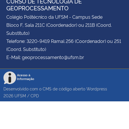
CURSO DE TECNOLOGIA DE
GEOPROCESSAMENTO
Colégio Politécnico da UFSM - Campus Sede
Bloco F, Sala 211C (Coordenador) ou 211B (Coord.
Substituto)
Telefone: 3220-9419 Ramal 256 (Coordenador) ou 251
(Coord. Substituto)
E-Mail: geoprocessamento@ufsm.br
Acesso à
Informação
Desenvolvido com o CMS de código aberto
Wordpress
2026
UFSM
/
CPD