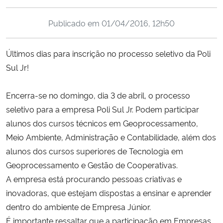
Ministério da Cidadania
Publicado em
01/04/2016, 12h50
Ministério da Saúde
Últimos dias para inscrição no processo seletivo da Poli
Ministério de Minas e Energia
Sul Jr!
Ministério da Ciência, Tecnologia, Inovações e Comunicações
Encerra-se no domingo, dia 3 de abril, o processo
seletivo para a empresa Poli Sul Jr. Podem participar
Ministério do Meio Ambiente
alunos dos cursos técnicos em Geoprocessamento,
Meio Ambiente, Administração e Contabilidade, além dos
Ministério do Turismo
alunos dos cursos superiores de Tecnologia em
Geoprocessamento e Gestão de Cooperativas.
Ministério do Desenvolvimento Regional
A empresa está procurando pessoas criativas e
inovadoras, que estejam dispostas a ensinar e aprender
Controladoria-Geral da União
dentro do ambiente de Empresa Júnior.
É importante ressaltar que a participação em Empresas
Ministério da Mulher, da Família e dos Direitos Humanos