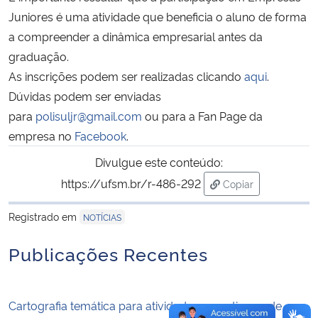
Juniores é uma atividade que beneficia o aluno de forma
Secretaria-Geral
a compreender a dinâmica empresarial antes da
graduação.
Secretaria de Governo
As inscrições podem ser realizadas clicando
aqui
.
Dúvidas podem ser enviadas
Gabinete de Segurança Institucional
para
polisuljr@gmail.com
ou para a Fan Page da
empresa no
Facebook
.
Advocacia-Geral da União
Divulgue este conteúdo:
https://ufsm.br/r-486-292
Copiar
Banco Central do Brasil
para área de trans
Registrado em
NOTÍCIAS
Planalto
Publicações Recentes
Cartografia temática para atividades esportivas e de