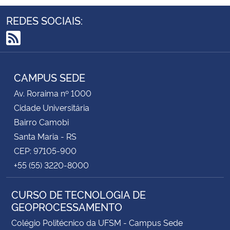
REDES SOCIAIS:
Secretaria-Geral
RSS
Secretaria de Governo
CAMPUS SEDE
Gabinete de Segurança Institucional
Av. Roraima nº 1000
Advocacia-Geral da União
Cidade Universitária
Bairro Camobi
Banco Central do Brasil
Santa Maria - RS
CEP: 97105-900
Planalto
+55 (55) 3220-8000
CURSO DE TECNOLOGIA DE
GEOPROCESSAMENTO
Colégio Politécnico da UFSM - Campus Sede