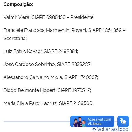
Composição:
Ministério da Cidadania
Valmir Viera, SIAPE 6988453 – Presidente;
Ministério da Saúde
Franciele Francisca Marmentini Rovani, SIAPE 1054359 –
Ministério de Minas e Energia
Secretária;
Luiz Patric Kayser, SIAPE 2492884;
Ministério da Ciência, Tecnologia, Inovações e Comunicações
José Cardoso Sobrinho, SIAPE 2333207;
Ministério do Meio Ambiente
Alessandro Carvalho Miola, SIAPE 1740567;
Ministério do Turismo
Diogo Belmonte Lippert, SIAPE 1973542;
Ministério do Desenvolvimento Regional
Maria Silvia Pardi Lacruz, SIAPE 2159560.
Controladoria-Geral da União
Voltar ao topo
Ministério da Mulher, da Família e dos Direitos Humanos