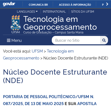
COMUNICA BR
ACESSO À INFORMAÇÃO
PARTI
Casa Civil
LANGUAGES
INTERNATIONAL
SÍTIOS DA UFSM
IR
Tecnologia em
PARA
Geoprocessamento
Ministério da Justiça e Segurança Pública
O
Curso de Graduação – Campus Santa Maria
CONTEÚDO
Ministério da Defesa
Buscar no no Sítio
Busca
Busca:
Menu Principal do Sítio
Menu
Busc
Ministério das Relações Exteriores
Você está aqui:
UFSM
>
Tecnologia em
Geoprocessamento
>
Núcleo Docente Estruturante (NDE)
Ministério da Economia
Núcleo Docente Estruturante
Início do conteúdo
Ministério da Infraestrutura
(NDE)
Ministério da Agricultura, Pecuária e Abastecimento
PORTARIA DE PESSOAL POLITÉCNICO/UFSM N.
Ministério da Educação
087/2025, DE 13 DE MAIO 2025
E SUA
APOSTILA