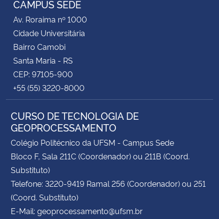
CAMPUS SEDE
Av. Roraima nº 1000
Secretaria-Geral
Cidade Universitária
Bairro Camobi
Secretaria de Governo
Santa Maria - RS
CEP: 97105-900
Gabinete de Segurança Institucional
+55 (55) 3220-8000
Advocacia-Geral da União
CURSO DE TECNOLOGIA DE
GEOPROCESSAMENTO
Banco Central do Brasil
Colégio Politécnico da UFSM - Campus Sede
Planalto
Bloco F, Sala 211C (Coordenador) ou 211B (Coord.
Substituto)
Telefone: 3220-9419 Ramal 256 (Coordenador) ou 251
(Coord. Substituto)
E-Mail: geoprocessamento@ufsm.br