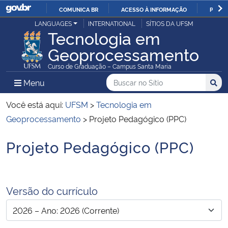
COMUNICA BR
ACESSO À INFORMAÇÃO
PARTI
Casa Civil
LANGUAGES
INTERNATIONAL
SÍTIOS DA UFSM
IR
Tecnologia em
PARA
Geoprocessamento
Ministério da Justiça e Segurança Pública
O
Curso de Graduação – Campus Santa Maria
CONTEÚDO
Ministério da Defesa
Buscar no no Sítio
Busca
Busca:
Menu Principal do Sítio
Menu
Busc
Ministério das Relações Exteriores
Você está aqui:
UFSM
>
Tecnologia em
Geoprocessamento
>
Projeto Pedagógico (PPC)
Ministério da Economia
Projeto Pedagógico (PPC)
Início do conteúdo
Ministério da Infraestrutura
Ministério da Agricultura, Pecuária e Abastecimento
Versão do currículo
Ministério da Educação