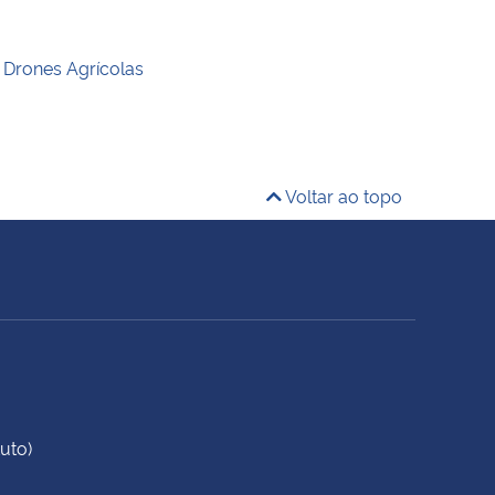
Drones Agrícolas
Voltar ao topo
uto)