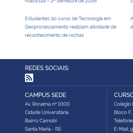
matrícula – 2º semestre de 2026
s
Estudantes do curso de Tecnologia em
A
Geoprocessamento realizam atividade de
d
reconhecimento de rochas
REDES SOCIAIS:
RSS
CAMPUS SEDE
CURSO
Av. Roraima nº 1000
Colégio
Cidade Universitária
Bloco F,
Bairro Camobi
Telefone
Santa Maria - RS
E-Mail: