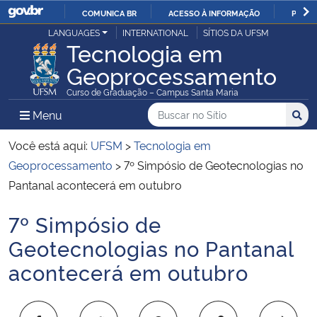
COMUNICA BR
ACESSO À INFORMAÇÃO
PARTI
Casa Civil
LANGUAGES
INTERNATIONAL
SÍTIOS DA UFSM
IR
Tecnologia em
PARA
Geoprocessamento
Ministério da Justiça e Segurança Pública
O
Curso de Graduação – Campus Santa Maria
CONTEÚDO
Ministério da Defesa
Buscar no no Sítio
Busca
Busca:
Menu Principal do Sítio
Menu
Busc
Ministério das Relações Exteriores
Você está aqui:
UFSM
>
Tecnologia em
Geoprocessamento
>
7º Simpósio de Geotecnologias no
Ministério da Economia
Pantanal acontecerá em outubro
7º Simpósio de
Ministério da Infraestrutura
Início do conteúdo
Geotecnologias no Pantanal
Ministério da Agricultura, Pecuária e Abastecimento
acontecerá em outubro
Ministério da Educação