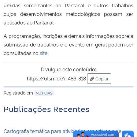
úmidas semelhantes ao Pantanal e outros trabalhos
cujos desenvolvimentos metodológicos possam ser
Secretaria-Geral
aplicados ao Pantanal.
Secretaria de Governo
A programação, incrições e demais informações sobre a
submissão de trabalhos e o evento em geral podem ser
Gabinete de Segurança Institucional
consultadas no
site
.
Advocacia-Geral da União
Divulgue este conteúdo:
https://ufsm.br/r-486-318
Copiar
Banco Central do Brasil
para área de trans
Registrado em
NOTÍCIAS
Planalto
Publicações Recentes
Cartografia temática para atividades esportivas e de