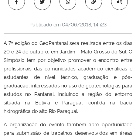
Copiar para área 
Ministério da Cidadania
Ministério da Saúde
Publicado em
04/06/2018, 14h23
Ministério de Minas e Energia
A 7ª edição do GeoPantanal será realizada entre os dias
20 e 24 de outubro, em Jardim – Mato Grosso do Sul. O
Ministério da Ciência, Tecnologia, Inovações e Comunicações
Simpósio tem por objetivo promover o encontro entre
profissionais das comunidades acadêmico-científicas e
Ministério do Meio Ambiente
estudantes de nível técnico, graduação e pós-
graduação, interessados no uso de geotecnologias para
Ministério do Turismo
estudos no Pantanal, incluindo a região do entorno
situada na Bolívia e Paraguai, contida na bacia
Ministério do Desenvolvimento Regional
hidrográfica do alto Rio Paraguai.
Controladoria-Geral da União
A organização do evento também abre oportunidade
para submissão de trabalhos desenvolvidos em áreas
Ministério da Mulher, da Família e dos Direitos Humanos