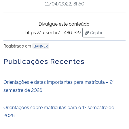
11/04/2022, 8h50
Ministério da Cidadania
Ministério da Saúde
Divulgue este conteúdo:
https://ufsm.br/r-486-327
Copiar
Ministério de Minas e Energia
para área de trans
Registrado em
BANNER
Ministério da Ciência, Tecnologia, Inovações e Comunicações
Publicações Recentes
Ministério do Meio Ambiente
Orientações e datas importantes para matrícula – 2º
Ministério do Turismo
semestre de 2026
Ministério do Desenvolvimento Regional
Orientações sobre matrículas para o 1º semestre de
Controladoria-Geral da União
2026
Ministério da Mulher, da Família e dos Direitos Humanos