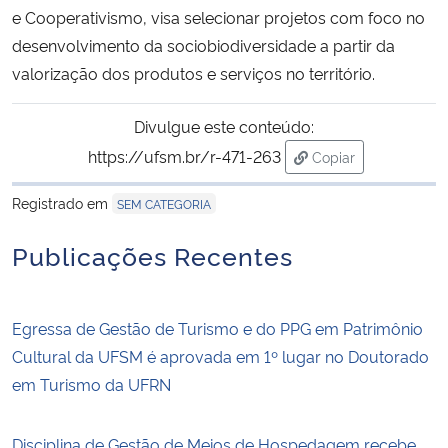
e Cooperativismo, visa selecionar projetos com foco no
desenvolvimento da sociobiodiversidade a partir da
Secretaria-Geral
valorização dos produtos e serviços no território.
Secretaria de Governo
Divulgue este conteúdo:
Gabinete de Segurança Institucional
https://ufsm.br/r-471-263
Copiar
para área de trans
Registrado em
SEM CATEGORIA
Advocacia-Geral da União
Publicações Recentes
Banco Central do Brasil
Planalto
Egressa de Gestão de Turismo e do PPG em Patrimônio
Cultural da UFSM é aprovada em 1º lugar no Doutorado
em Turismo da UFRN
Disciplina de Gestão de Meios de Hospedagem recebe