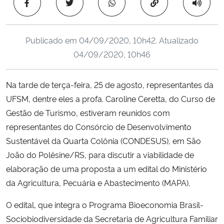
Copiar para área 
Ministério da Cidadania
Ministério da Saúde
Publicado em
04/09/2020, 10h42
. Atualizado
04/09/2020, 10h46
Ministério de Minas e Energia
Na tarde de terça-feira, 25 de agosto, representantes da
Ministério da Ciência, Tecnologia, Inovações e Comunicações
UFSM, dentre eles a profa. Caroline Ceretta, do Curso de
Gestão de Turismo, estiveram reunidos com
Ministério do Meio Ambiente
representantes do Consórcio de Desenvolvimento
Sustentável da Quarta Colônia (CONDESUS), em São
Ministério do Turismo
João do Polêsine/RS, para discutir a viabilidade de
elaboração de uma proposta a um edital do Ministério
Ministério do Desenvolvimento Regional
da Agricultura, Pecuária e Abastecimento (MAPA).
Controladoria-Geral da União
O edital, que integra o Programa Bioeconomia Brasil-
Sociobiodiversidade da Secretaria de Agricultura Familiar
Ministério da Mulher, da Família e dos Direitos Humanos