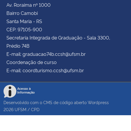
Av. Roraima nº 1000
Bairro Camobi
Santa Maria - RS
CEP: 97105-900
Secretaria Integrada de Graduação - Sala 3300,
Prédio 74B
E-mail: graduacao74b.ccsh@ufsm.br
Coordenação de curso
E-mail: coordturismo.ccsh@ufsm.br
Acesso à
Informação
Desenvolvido com o CMS de código aberto
Wordpress
2026
UFSM
/
CPD