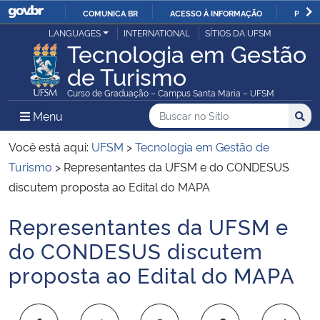
COMUNICA BR
ACESSO À INFORMAÇÃO
PARTI
Casa Civil
LANGUAGES
INTERNATIONAL
SÍTIOS DA UFSM
IR
Tecnologia em Gestão
PARA
de Turismo
Ministério da Justiça e Segurança Pública
O
Curso de Graduação – Campus Santa Maria – UFSM
CONTEÚDO
Ministério da Defesa
Buscar no no Sítio
Busca
Busca:
Menu Principal do Sítio
Menu
Busc
Ministério das Relações Exteriores
Você está aqui:
UFSM
>
Tecnologia em Gestão de
Turismo
>
Representantes da UFSM e do CONDESUS
Ministério da Economia
discutem proposta ao Edital do MAPA
Representantes da UFSM e
Ministério da Infraestrutura
Início do conteúdo
do CONDESUS discutem
Ministério da Agricultura, Pecuária e Abastecimento
proposta ao Edital do MAPA
Ministério da Educação