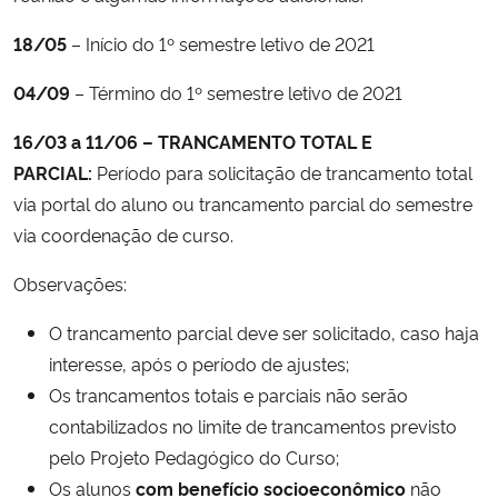
18/05
– Início do 1º semestre letivo de 2021
Secretaria-Geral
04/09
– Término do 1º semestre letivo de 2021
Secretaria de Governo
16/03 a 11/06 – TRANCAMENTO TOTAL E
Gabinete de Segurança Institucional
PARCIAL:
Período para solicitação de trancamento total
via portal do aluno ou trancamento parcial do semestre
Advocacia-Geral da União
via coordenação de curso.
Observações:
Banco Central do Brasil
O trancamento parcial deve ser solicitado, caso haja
Planalto
interesse, após o período de ajustes;
Os trancamentos totais e parciais não serão
contabilizados no limite de trancamentos previsto
pelo Projeto Pedagógico do Curso;
Os alunos
com benefício socioeconômico
não