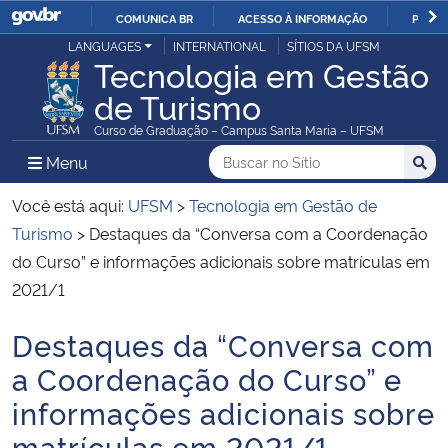
COMUNICA BR
ACESSO À INFORMAÇÃO
PARTI
Casa Civil
LANGUAGES
INTERNATIONAL
SÍTIOS DA UFSM
IR
Tecnologia em Gestão
PARA
de Turismo
Ministério da Justiça e Segurança Pública
O
Curso de Graduação – Campus Santa Maria – UFSM
CONTEÚDO
Ministério da Defesa
Buscar no no Sítio
Busca
Busca:
Menu Principal do Sítio
Menu
Busc
Ministério das Relações Exteriores
Você está aqui:
UFSM
>
Tecnologia em Gestão de
Turismo
>
Destaques da “Conversa com a Coordenação
Ministério da Economia
do Curso” e informações adicionais sobre matrículas em
2021/1
Ministério da Infraestrutura
Destaques da “Conversa com
Início do conteúdo
Ministério da Agricultura, Pecuária e Abastecimento
a Coordenação do Curso” e
informações adicionais sobre
Ministério da Educação
matrículas em 2021/1