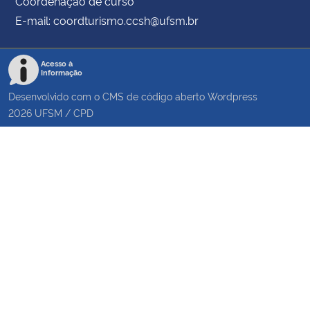
Coordenação de curso
E-mail: coordturismo.ccsh@ufsm.br
Acesso à
Informação
Desenvolvido com o CMS de código aberto
Wordpress
2026
UFSM
/
CPD