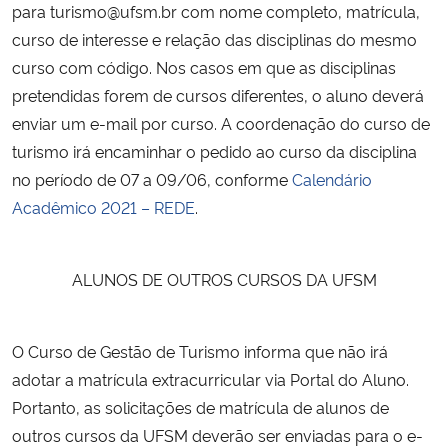
para turismo@ufsm.br com nome completo, matrícula,
curso de interesse e relação das disciplinas do mesmo
Secretaria-Geral
curso com código. Nos casos em que as disciplinas
pretendidas forem de cursos diferentes, o aluno deverá
Secretaria de Governo
enviar um e-mail por curso. A coordenação do curso de
turismo irá encaminhar o pedido ao curso da disciplina
Gabinete de Segurança Institucional
no período de 07 a 09/06, conforme
Calendário
Acadêmico 2021 – REDE
.
Advocacia-Geral da União
Banco Central do Brasil
ALUNOS DE OUTROS CURSOS DA UFSM
Planalto
O Curso de Gestão de Turismo informa que não irá
adotar a matrícula extracurricular via Portal do Aluno.
Portanto, as solicitações de matrícula de alunos de
outros cursos da UFSM deverão ser enviadas para o e-