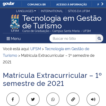
COMUNICA BR
ACESSO À INFORMAÇÃO
PARTI
Casa Civil
LANGUAGES
INTERNATIONAL
SÍTIOS DA UFSM
IR
Tecnologia em Gestão
PARA
de Turismo
Ministério da Justiça e Segurança Pública
O
Curso de Graduação – Campus Santa Maria – UFSM
CONTEÚDO
Ministério da Defesa
Buscar no no Sítio
Busca
Busca:
Menu Principal do Sítio
Menu
Busc
Ministério das Relações Exteriores
Você está aqui:
UFSM
>
Tecnologia em Gestão de
Turismo
>
Matrícula Extracurricular – 1º semestre de
Ministério da Economia
2021
Matrícula Extracurricular – 1º
Ministério da Infraestrutura
Início do conteúdo
semestre de 2021
Ministério da Agricultura, Pecuária e Abastecimento
Ministério da Educação
Copiar para área 