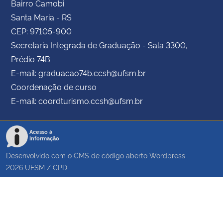
Bairro Camobi
Santa Maria - RS
CEP: 97105-900
Secretaria Integrada de Graduação - Sala 3300,
Prédio 74B
E-mail: graduacao74b.ccsh@ufsm.br
Coordenação de curso
E-mail: coordturismo.ccsh@ufsm.br
Acesso à
Informação
Desenvolvido com o CMS de código aberto
Wordpress
2026
UFSM
/
CPD