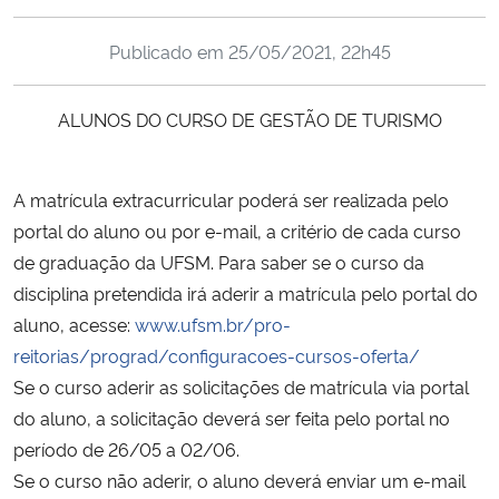
Ministério da Cidadania
Publicado em
25/05/2021, 22h45
Ministério da Saúde
ALUNOS DO CURSO DE GESTÃO DE TURISMO
Ministério de Minas e Energia
Ministério da Ciência, Tecnologia, Inovações e Comunicações
A matrícula extracurricular poderá ser realizada pelo
portal do aluno ou por e-mail, a critério de cada curso
Ministério do Meio Ambiente
de graduação da UFSM. Para saber se o curso da
disciplina pretendida irá aderir a matrícula pelo portal do
Ministério do Turismo
aluno, acesse:
www.ufsm.br/pro-
reitorias/prograd/configuracoes-cursos-oferta/
Ministério do Desenvolvimento Regional
Se o curso aderir as solicitações de matrícula via portal
do aluno, a solicitação deverá ser feita pelo portal no
Controladoria-Geral da União
período de 26/05 a 02/06.
Se o curso não aderir, o aluno deverá enviar um e-mail
Ministério da Mulher, da Família e dos Direitos Humanos