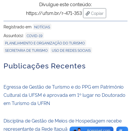
Divulgue este conteúdo:
https://ufsm.br/r-471-353
Copiar
Secretaria-Geral
para área de trans
Registrado em
NOTÍCIAS
Secretaria de Governo
,
Assunto(s):
COVID-19
,
PLANEJAMENTO E ORGANIZAÇÃO DO TURISMO
Gabinete de Segurança Institucional
,
SECRETARIA DE TURISMO
USO DE REDES SOCIAIS
Advocacia-Geral da União
Publicações Recentes
Banco Central do Brasil
Egressa de Gestão de Turismo e do PPG em Patrimônio
Planalto
Cultural da UFSM é aprovada em 1º lugar no Doutorado
em Turismo da UFRN
Disciplina de Gestão de Meios de Hospedagem recebe
representante da Rede Itapuã