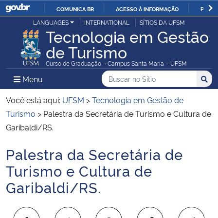
COMUNICA BR
ACESSO À INFORMAÇÃO
PARTI
Casa Civil
LANGUAGES
INTERNATIONAL
SÍTIOS DA UFSM
IR
Tecnologia em Gestão
PARA
de Turismo
Ministério da Justiça e Segurança Pública
O
Curso de Graduação – Campus Santa Maria – UFSM
CONTEÚDO
Ministério da Defesa
Buscar no no Sítio
Busca
Busca:
Menu Principal do Sítio
Menu
Busc
Ministério das Relações Exteriores
Você está aqui:
UFSM
>
Tecnologia em Gestão de
Turismo
>
Palestra da Secretária de Turismo e Cultura de
Ministério da Economia
Garibaldi/RS.
Palestra da Secretária de
Ministério da Infraestrutura
Início do conteúdo
Turismo e Cultura de
Ministério da Agricultura, Pecuária e Abastecimento
Garibaldi/RS.
Ministério da Educação