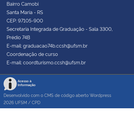
Bairro Camobi
Santa Maria - RS
CEP: 97105-900
Secretaria Integrada de Graduação - Sala 3300,
Prédio 74B
E-mail: graduacao74b.ccsh@ufsm.br
Coordenação de curso
E-mail: coordturismo.ccsh@ufsm.br
Acesso à
Informação
Desenvolvido com o CMS de código aberto
Wordpress
2026
UFSM
/
CPD