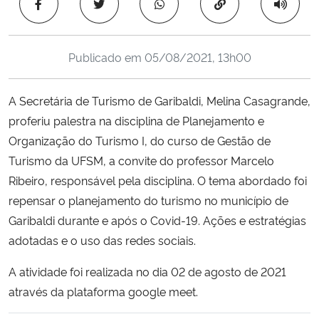
Copiar para área 
Ministério da Cidadania
Ministério da Saúde
Publicado em
05/08/2021, 13h00
Ministério de Minas e Energia
A Secretária de Turismo de Garibaldi, Melina Casagrande,
proferiu palestra na disciplina de Planejamento e
Ministério da Ciência, Tecnologia, Inovações e Comunicações
Organização do Turismo I, do curso de Gestão de
Turismo da UFSM, a convite do professor Marcelo
Ministério do Meio Ambiente
Ribeiro, responsável pela disciplina. O tema abordado foi
repensar o planejamento do turismo no município de
Ministério do Turismo
Garibaldi durante e após o Covid-19. Ações e estratégias
adotadas e o uso das redes sociais.
Ministério do Desenvolvimento Regional
A atividade foi realizada no dia 02 de agosto de 2021
Controladoria-Geral da União
através da plataforma google meet.
Ministério da Mulher, da Família e dos Direitos Humanos