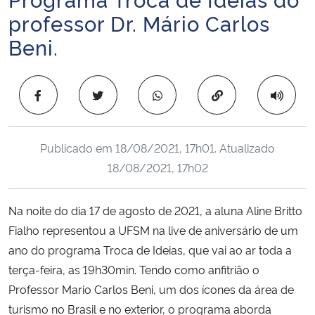
Ministério da Cidadania
professor Dr. Mário Carlos
Beni.
Ministério da Saúde
Ministério de Minas e Energia
Copiar para área 
Ministério da Ciência, Tecnologia, Inovações e Comunicações
Publicado em
18/08/2021, 17h01
. Atualizado
Ministério do Meio Ambiente
18/08/2021, 17h02
Ministério do Turismo
Na noite do dia 17 de agosto de 2021, a aluna Aline Britto
Fialho representou a UFSM na live de aniversário de um
Ministério do Desenvolvimento Regional
ano do programa Troca de Ideias, que vai ao ar toda a
terça-feira, as 19h30min. Tendo como anfitrião o
Controladoria-Geral da União
Professor Mario Carlos Beni, um dos ícones da área de
turismo no Brasil e no exterior, o programa aborda
Ministério da Mulher, da Família e dos Direitos Humanos