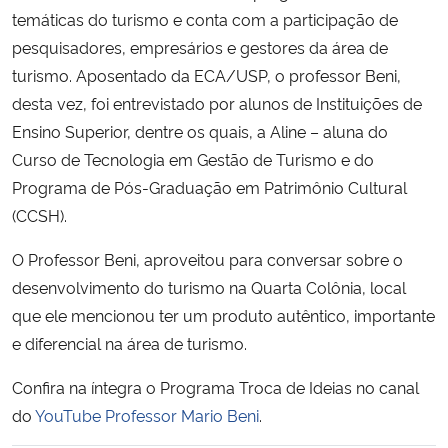
temáticas do turismo e conta com a participação de
pesquisadores, empresários e gestores da área de
Secretaria-Geral
turismo. Aposentado da ECA/USP, o professor Beni,
Secretaria de Governo
desta vez, foi entrevistado por alunos de Instituições de
Ensino Superior, dentre os quais, a Aline – aluna do
Gabinete de Segurança Institucional
Curso de Tecnologia em Gestão de Turismo e do
Programa de Pós-Graduação em Patrimônio Cultural
Advocacia-Geral da União
(CCSH).
O Professor Beni, aproveitou para conversar sobre o
Banco Central do Brasil
desenvolvimento do turismo na Quarta Colônia, local
Planalto
que ele mencionou ter um produto autêntico, importante
e diferencial na área de turismo.
Confira na íntegra o Programa Troca de Ideias no canal
do
YouTube Professor Mario Beni
.