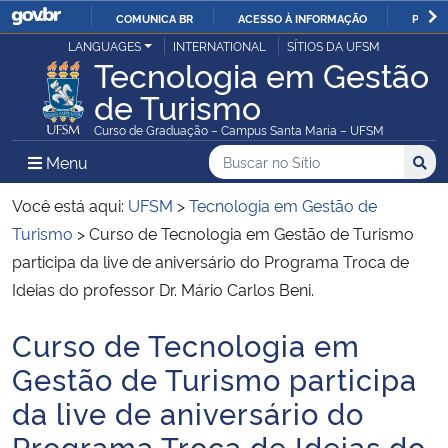
COMUNICA BR
ACESSO À INFORMAÇÃO
PARTI
Casa Civil
LANGUAGES
INTERNATIONAL
SÍTIOS DA UFSM
IR
Tecnologia em Gestão
PARA
de Turismo
Ministério da Justiça e Segurança Pública
O
Curso de Graduação – Campus Santa Maria – UFSM
CONTEÚDO
Ministério da Defesa
Buscar no no Sítio
Busca
Busca:
Menu Principal do Sítio
Menu
Busc
Ministério das Relações Exteriores
Você está aqui:
UFSM
>
Tecnologia em Gestão de
Turismo
>
Curso de Tecnologia em Gestão de Turismo
Ministério da Economia
participa da live de aniversário do Programa Troca de
Ideias do professor Dr. Mário Carlos Beni.
Ministério da Infraestrutura
Curso de Tecnologia em
Início do conteúdo
Ministério da Agricultura, Pecuária e Abastecimento
Gestão de Turismo participa
da live de aniversário do
Ministério da Educação
Programa Troca de Ideias do