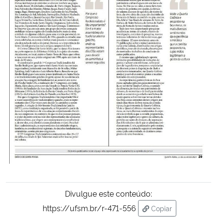
Secretaria-Geral
Secretaria de Governo
Gabinete de Segurança Institucional
Advocacia-Geral da União
Banco Central do Brasil
Planalto
Divulgue este conteúdo:
https://ufsm.br/r-471-556
Copiar