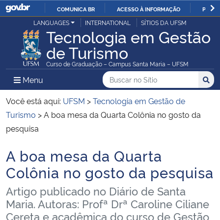
COMUNICA BR
ACESSO À INFORMAÇÃO
PARTI
Casa Civil
LANGUAGES
INTERNATIONAL
SÍTIOS DA UFSM
IR
Tecnologia em Gestão
PARA
de Turismo
Ministério da Justiça e Segurança Pública
O
Curso de Graduação – Campus Santa Maria – UFSM
CONTEÚDO
Ministério da Defesa
Buscar no no Sítio
Busca
Busca:
Menu Principal do Sítio
Menu
Busc
Ministério das Relações Exteriores
Você está aqui:
UFSM
>
Tecnologia em Gestão de
Turismo
>
A boa mesa da Quarta Colônia no gosto da
Ministério da Economia
pesquisa
A boa mesa da Quarta
Ministério da Infraestrutura
Início do conteúdo
Colônia no gosto da pesquisa
Ministério da Agricultura, Pecuária e Abastecimento
Artigo publicado no Diário de Santa
Maria. Autoras: Profª Drª Caroline Ciliane
Ministério da Educação
Cereta e acadêmica do curso de Gestão