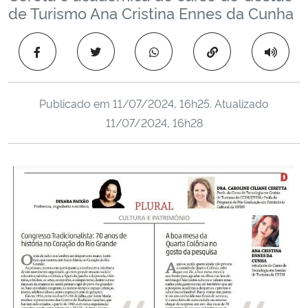
de Turismo Ana Cristina Ennes da Cunha
Ministério da Cidadania
Ministério da Saúde
Copiar para área 
Ministério de Minas e Energia
Publicado em
11/07/2024, 16h25
. Atualizado
11/07/2024, 16h28
Ministério da Ciência, Tecnologia, Inovações e Comunicações
Ministério do Meio Ambiente
Ministério do Turismo
Ministério do Desenvolvimento Regional
Controladoria-Geral da União
Ministério da Mulher, da Família e dos Direitos Humanos