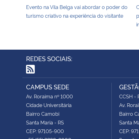
Evento na Vila Belga vai abordar o poder do
C
turismo criativo na experiência do visitante
p
i
REDES SOCIAIS:
RSS
CAMPUS SEDE
GESTÃ
Av. Roraima nº 1000
CCSH - P
Cidade Universitária
Av. Rora
Bairro Camobi
Bairro 
Santa Maria - RS
Santa Ma
CEP: 97105-900
CEP: 97