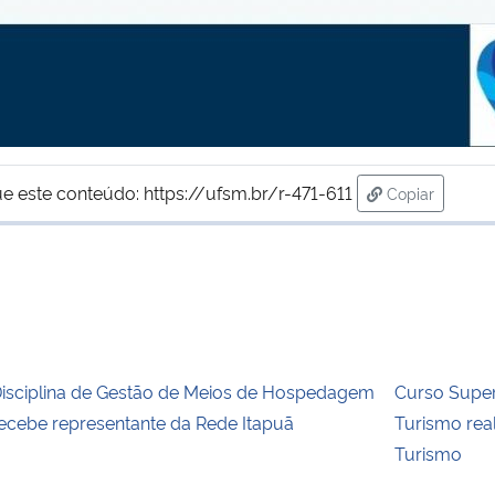
ue este conteúdo:
https://ufsm.br/r-471-611
Copiar
para área de
isciplina de Gestão de Meios de Hospedagem
Curso Super
ecebe representante da Rede Itapuã
Turismo re
Turismo