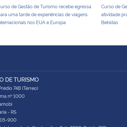
urso de Gestão de Turismo recebe egressa
Curso de G
ara uma tarde de experiências de viagens
atividade pr
nternacionais nos EUA e Europa
Bebidas
O DE TURISMO
rédio 74B (Térreo)
ima nº 1000
Camobi
ria - RS
105-900