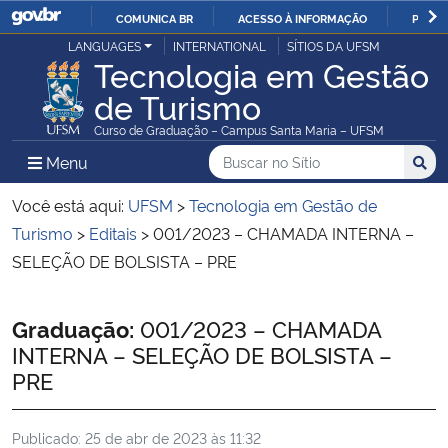
COMUNICA BR
ACESSO À INFORMAÇÃO
PARTI
Casa Civil
LANGUAGES
INTERNATIONAL
SÍTIOS DA UFSM
IR
Tecnologia em Gestão
PARA
de Turismo
Ministério da Justiça e Segurança Pública
O
Curso de Graduação – Campus Santa Maria – UFSM
CONTEÚDO
Ministério da Defesa
Buscar no no Sítio
Busca
Busca:
Menu Principal do Sítio
Menu
Busc
Ministério das Relações Exteriores
Você está aqui:
UFSM
>
Tecnologia em Gestão de
Turismo
>
Editais
>
001/2023 – CHAMADA INTERNA –
Ministério da Economia
SELEÇÃO DE BOLSISTA – PRE
Ministério da Infraestrutura
Início do conteúdo
Graduação:
001/2023 – CHAMADA
INTERNA – SELEÇÃO DE BOLSISTA –
Ministério da Agricultura, Pecuária e Abastecimento
PRE
Ministério da Educação
Publicado:
25 de abr de 2023 às 11:32