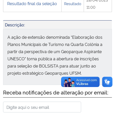
Resultado final da seleção
Resultado
11:00
Secretaria-Geral
Descrição:
Secretaria de Governo
A ação de extensão denominada “Elaboração dos
Gabinete de Segurança Institucional
Planos Municipais de Turismo na Quarta Colônia a
partir da perspectiva de um Geoparque Aspirante
Advocacia-Geral da União
UNESCO” torna pública a abertura de inscrições
para seleção de BOLSISTA para atuar junto ao
Banco Central do Brasil
projeto estratégico Geoparques UFSM.
Planalto
Receba notificações de alteração por email: