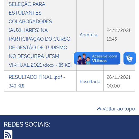
SELEÇÃO PARA
ESTUDANTES
Secretaria-Geral
COLABORADORES
(AUXILIARES) NA
24/11/2021
Secretaria de Governo
Abertura
PARTICIPAÇÃO DO CURSO
16:45
DE GESTÃO DE TURISMO
Gabinete de Segurança Institucional
NO DESCUBRA UFSM
Advocacia-Geral da União
VIRTUAL 2021
(docx - 85 KB)
RESULTADO FINAL
(pdf -
26/11/2021
Banco Central do Brasil
Resultado
349 KB)
00:00
Planalto
Voltar ao topo
REDES SOCIAIS: