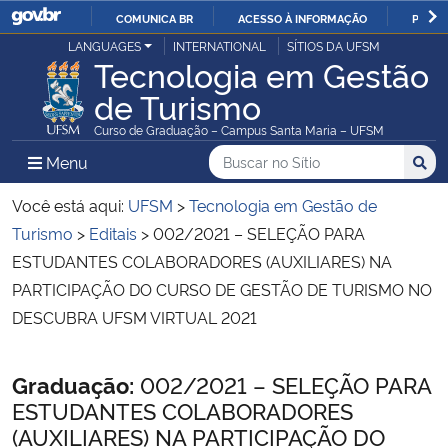
COMUNICA BR
ACESSO À INFORMAÇÃO
PARTI
Casa Civil
LANGUAGES
INTERNATIONAL
SÍTIOS DA UFSM
IR
Tecnologia em Gestão
PARA
de Turismo
Ministério da Justiça e Segurança Pública
O
Curso de Graduação – Campus Santa Maria – UFSM
CONTEÚDO
Ministério da Defesa
Buscar no no Sítio
Busca
Busca:
Menu Principal do Sítio
Menu
Busc
Ministério das Relações Exteriores
Você está aqui:
UFSM
>
Tecnologia em Gestão de
Turismo
>
Editais
>
002/2021 – SELEÇÃO PARA
Ministério da Economia
ESTUDANTES COLABORADORES (AUXILIARES) NA
PARTICIPAÇÃO DO CURSO DE GESTÃO DE TURISMO NO
Ministério da Infraestrutura
DESCUBRA UFSM VIRTUAL 2021
Ministério da Agricultura, Pecuária e Abastecimento
Início do conteúdo
Graduação:
002/2021 – SELEÇÃO PARA
ESTUDANTES COLABORADORES
Ministério da Educação
(AUXILIARES) NA PARTICIPAÇÃO DO