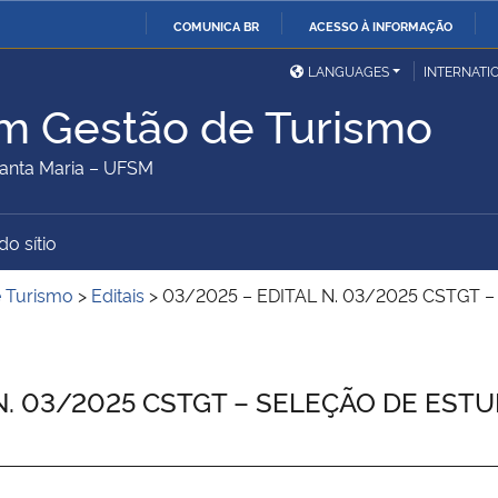
COMUNICA BR
ACESSO À INFORMAÇÃO
Ministério da Defesa
Ministério das Relações
Mini
IR
LANGUAGES
INTERNATI
Exteriores
PARA
m Gestão de Turismo
O
Ministério da Cidadania
Ministério da Saúde
Mini
CONTEÚDO
anta Maria – UFSM
do sítio
Ministério do
Controladoria-Geral da
Mini
Desenvolvimento Regional
União
Famí
e Turismo
>
Editais
>
03/2025 – EDITAL N. 03/2025 CSTGT
Hum
Advocacia-Geral da União
Banco Central do Brasil
Plan
N. 03/2025 CSTGT – SELEÇÃO DE EST