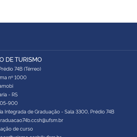
O DE TURISMO
rédio 74B (Térreo)
ima nº 1000
Camobi
ria - RS
105-900
ia Integrada de Graduação - Sala 3300, Prédio 74B
 graduacao74b.ccsh@ufsm.br
ação de curso
 coordturismo.ccsh@ufsm.br