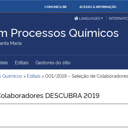
COMUNICA BR
ACESSO À INFORMAÇÃO
Ministério da Defesa
Ministério das Relações
Mini
IR
LANGUAGES
INTERNATI
Exteriores
PARA
m Processos Químicos
O
Ministério da Cidadania
Ministério da Saúde
Mini
CONTEÚDO
anta Maria
úteis
Editais
Gestores do sítio
Ministério do
Controladoria-Geral da
Mini
Desenvolvimento Regional
União
Famí
s Químicos
>
Editais
>
001/2019 – Seleção de Colaborador
Hum
Colaboradores DESCUBRA 2019
Advocacia-Geral da União
Banco Central do Brasil
Plan