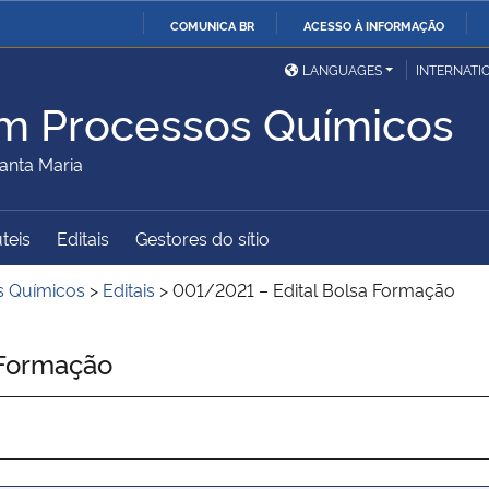
COMUNICA BR
ACESSO À INFORMAÇÃO
Ministério da Defesa
Ministério das Relações
Mini
IR
LANGUAGES
INTERNATI
Exteriores
PARA
m Processos Químicos
O
Ministério da Cidadania
Ministério da Saúde
Mini
CONTEÚDO
anta Maria
úteis
Editais
Gestores do sítio
Ministério do
Controladoria-Geral da
Mini
Desenvolvimento Regional
União
Famí
s Químicos
>
Editais
>
001/2021 – Edital Bolsa Formação
Hum
 Formação
Advocacia-Geral da União
Banco Central do Brasil
Plan