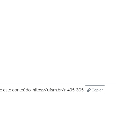
e este conteúdo:
https://ufsm.br/r-495-305
Copiar
para área de