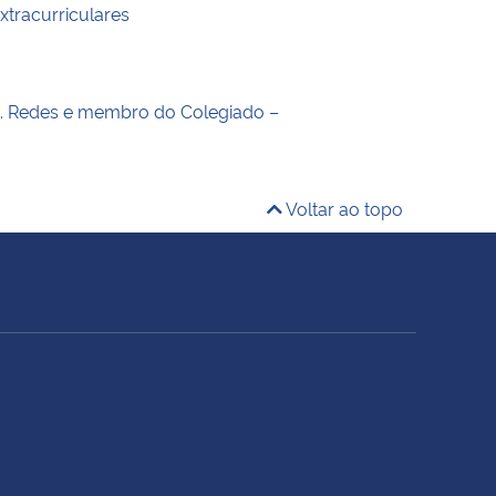
xtracurriculares
A. Redes e membro do Colegiado –
Voltar ao topo