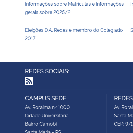
Informações sobre Matrículas e Informações
I
gerais sobre 2025/2
Eleições D.A. Redes e membro do Colegiado
S
2017
REDES SOCIAIS:
RSS
CAMPUS SEDE
REDES
Av. Roraima nº 1000
Av. Rora
Cidade Universitária
Santa Ma
Bairro Camobi
CEP: 97
Santa Maria - RS