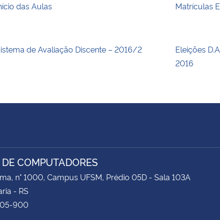
nício das Aulas
Matrículas E
istema de Avaliação Discente – 2016/2
Eleições D.
2016
 DE COMPUTADORES
ima, n° 1000, Campus UFSM, Prédio 05D - Sala 103A
ria - RS
105-900