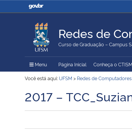
Casa Civil
Ministério da Justiça e
Segurança Pública
Redes de Co
Ministério da Agricultura,
Ministério da Educação
Curso de Graduação – Campus S
Pecuária e Abastecimento
Menu Principal do Sítio
Menu
Página Inicial
Conheça o CTIS
Ministério do Meio Ambiente
Ministério do Turismo
Você está aqui:
UFSM
>
Redes de Computadores
2017 – TCC_Suzia
Início do conteúdo
Secretaria de Governo
Gabinete de Segurança
Institucional