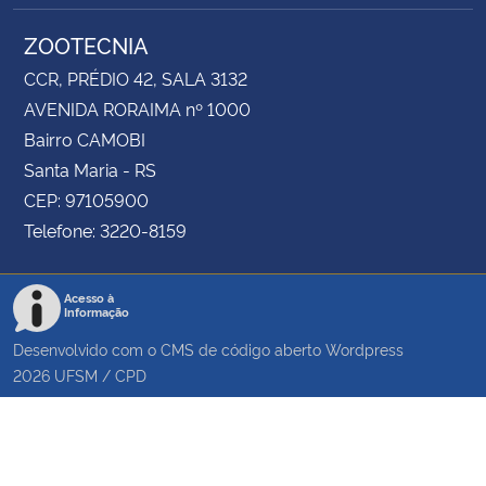
ZOOTECNIA
CCR, PRÉDIO 42, SALA 3132
AVENIDA RORAIMA nº 1000
Bairro CAMOBI
Santa Maria - RS
CEP: 97105900
Telefone: 3220-8159
Acesso à
Informação
Desenvolvido com o CMS de código aberto
Wordpress
2026
UFSM
/
CPD