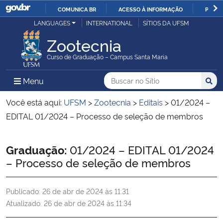
COMUNICA BR
ACESSO À INFORMAÇÃO
PARTI
Casa Civil
LANGUAGES
INTERNATIONAL
SÍTIOS DA UFSM
IR
PARA
Zootecnia
Ministério da Justiça e Segurança Pública
O
Curso de Graduação – Campus Santa Maria
CONTEÚDO
Ministério da Defesa
Buscar no no Sítio
Busca
Busca:
Menu Principal do Sítio
Menu
Busc
Ministério das Relações Exteriores
Você está aqui:
UFSM
>
Zootecnia
>
Editais
>
01/2024 –
EDITAL 01/2024 – Processo de seleção de membros
Ministério da Economia
Início do conteúdo
Graduação:
01/2024 – EDITAL 01/2024
Ministério da Infraestrutura
– Processo de seleção de membros
Ministério da Agricultura, Pecuária e Abastecimento
Publicado:
26 de abr de 2024 às 11:31
Atualizado:
26 de abr de 2024 às 11:34
Ministério da Educação