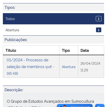
Ministério da Cidadania
Tipos:
Ministério da Saúde
Todos
1
Ministério de Minas e Energia
Abertura
1
Publicações:
Ministério da Ciência, Tecnologia, Inovações e Comunicações
Título
Tipo
Data
Ministério do Meio Ambiente
01/2024 - Processo de
26/04/2024
seleção de membros
(pdf -
Abertura
Ministério do Turismo
11:29
165 KB)
Ministério do Desenvolvimento Regional
Descrição:
Controladoria-Geral da União
O Grupo de Estudos Avançados em Suinocultura
Ministério da Mulher, da Família e dos Direitos Humanos