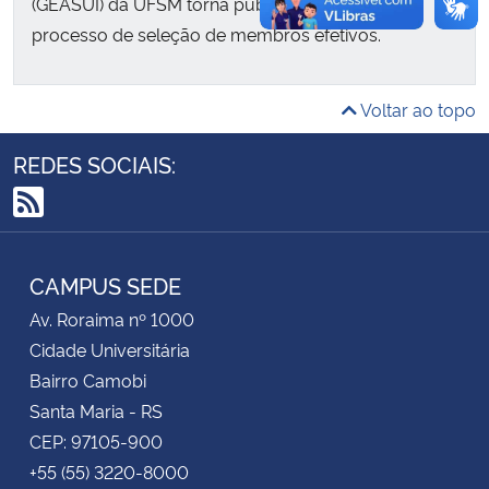
(GEASUI) da UFSM torna público o Edital do
processo de seleção de membros efetivos.
Secretaria-Geral
Voltar ao topo
Secretaria de Governo
REDES SOCIAIS:
Gabinete de Segurança Institucional
RSS
Advocacia-Geral da União
CAMPUS SEDE
Banco Central do Brasil
Av. Roraima nº 1000
Planalto
Cidade Universitária
Bairro Camobi
Santa Maria - RS
CEP: 97105-900
+55 (55) 3220-8000