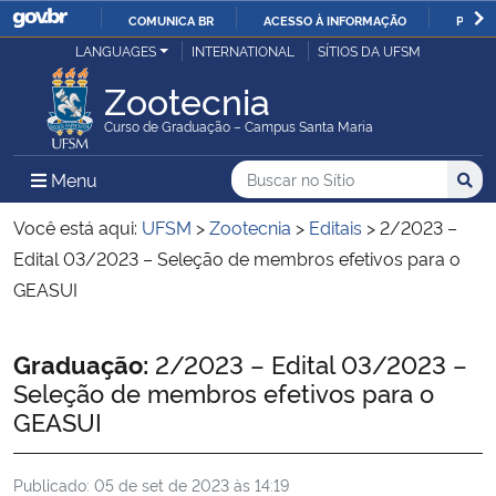
COMUNICA BR
ACESSO À INFORMAÇÃO
PARTI
Casa Civil
LANGUAGES
INTERNATIONAL
SÍTIOS DA UFSM
IR
PARA
Zootecnia
Ministério da Justiça e Segurança Pública
O
Curso de Graduação – Campus Santa Maria
CONTEÚDO
Ministério da Defesa
Buscar no no Sítio
Busca
Busca:
Menu Principal do Sítio
Menu
Busc
Ministério das Relações Exteriores
Você está aqui:
UFSM
>
Zootecnia
>
Editais
>
2/2023 –
Edital 03/2023 – Seleção de membros efetivos para o
Ministério da Economia
GEASUI
Ministério da Infraestrutura
Início do conteúdo
Graduação:
2/2023 – Edital 03/2023 –
Seleção de membros efetivos para o
Ministério da Agricultura, Pecuária e Abastecimento
GEASUI
Ministério da Educação
Publicado:
05 de set de 2023 às 14:19