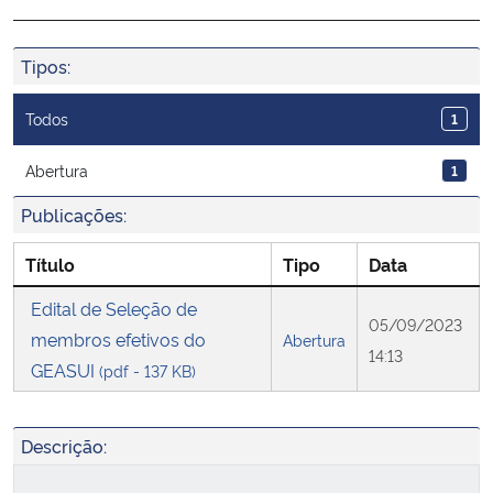
Ministério da Cidadania
Tipos:
Ministério da Saúde
Todos
1
Ministério de Minas e Energia
Abertura
1
Ministério da Ciência, Tecnologia, Inovações e Comunicações
Publicações:
Ministério do Meio Ambiente
Título
Tipo
Data
Edital de Seleção de
Ministério do Turismo
05/09/2023
membros efetivos do
Abertura
14:13
GEASUI
Ministério do Desenvolvimento Regional
(pdf - 137 KB)
Controladoria-Geral da União
Descrição:
Ministério da Mulher, da Família e dos Direitos Humanos