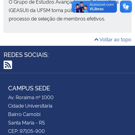
O Grupo de Estudos Avançados em Suinocultura
(GEASUI) da UFSM torna público o Edital do
Secretaria-Geral
processo de seleção de membros efetivos.
Secretaria de Governo
Voltar ao topo
Gabinete de Segurança Institucional
REDES SOCIAIS:
Advocacia-Geral da União
RSS
Banco Central do Brasil
CAMPUS SEDE
Planalto
Av. Roraima nº 1000
Cidade Universitária
Bairro Camobi
Santa Maria - RS
CEP: 97105-900