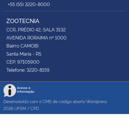
+55 (55) 3220-8000
ZOOTECNIA
CCR, PRÉDIO 42, SALA 3132
AVENIDA RORAIMA nº 1000
Bairro CAMOBI
Santa Maria - RS
CEP: 97105900
Telefone: 3220-8159
Acesso à
Informação
Desenvolvido com o CMS de código aberto
Wordpress
2026
UFSM
/
CPD