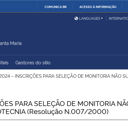
COMUNICA BR
ACESSO À INFORMAÇÃO
Ministério da Defesa
Ministério das Relações
Mini
IR
LANGUAGES
INTERNATI
Exteriores
PARA
O
Ministério da Cidadania
Ministério da Saúde
Mini
CONTEÚDO
anta Maria
Úteis
Gestores do sítio
Ministério do
Controladoria-Geral da
Mini
Desenvolvimento Regional
União
Famí
2024 – INSCRIÇÕES PARA SELEÇÃO DE MONITORIA NÃO SU
Hum
Advocacia-Geral da União
Banco Central do Brasil
Plan
ÇÕES PARA SELEÇÃO DE MONITORIA NÃ
TECNIA (Resolução N.007/2000)