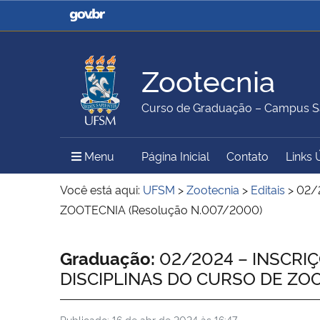
Casa Civil
Ministério da Justiça e
Segurança Pública
Zootecnia
Ministério da Agricultura,
Ministério da Educação
Curso de Graduação – Campus S
Pecuária e Abastecimento
Menu Principal do Sítio
Menu
Página Inicial
Contato
Links 
Ministério do Meio Ambiente
Ministério do Turismo
Você está aqui:
UFSM
>
Zootecnia
>
Editais
>
02/
ZOOTECNIA (Resolução N.007/2000)
Secretaria de Governo
Gabinete de Segurança
Início do conteúdo
Graduação:
02/2024 – INSCRI
Institucional
DISCIPLINAS DO CURSO DE ZOO
Publicado:
16 de abr de 2024 às 16:47