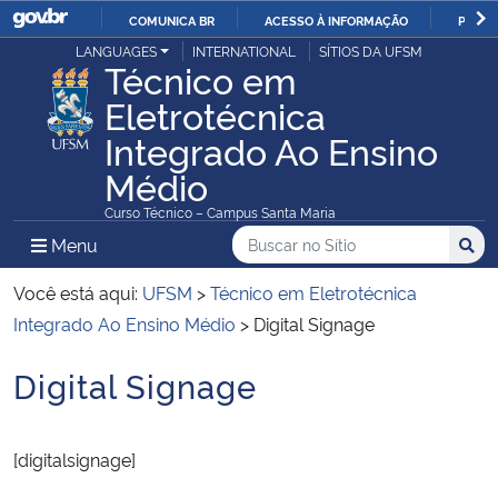
COMUNICA BR
ACESSO À INFORMAÇÃO
PARTI
Casa Civil
LANGUAGES
INTERNATIONAL
SÍTIOS DA UFSM
IR
Técnico em
PARA
Eletrotécnica
Ministério da Justiça e Segurança Pública
O
Integrado Ao Ensino
CONTEÚDO
Ministério da Defesa
Médio
Curso Técnico – Campus Santa Maria
Ministério das Relações Exteriores
Buscar no no Sítio
Busca
Busca:
Menu Principal do Sítio
Menu
Busc
Ministério da Economia
Você está aqui:
UFSM
>
Técnico em Eletrotécnica
Integrado Ao Ensino Médio
>
Digital Signage
Ministério da Infraestrutura
Digital Signage
Início do conteúdo
Ministério da Agricultura, Pecuária e Abastecimento
[digitalsignage]
Ministério da Educação