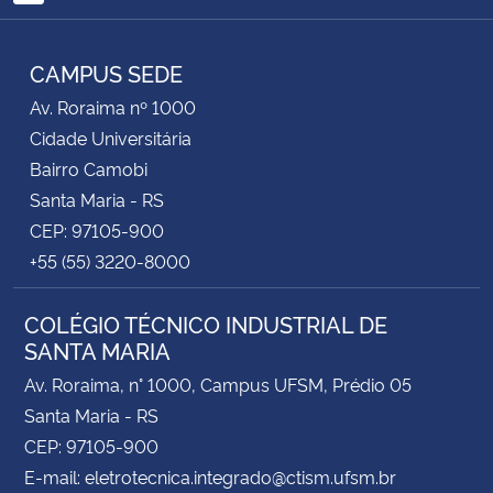
RSS
Secretaria-Geral
CAMPUS SEDE
Av. Roraima nº 1000
Secretaria de Governo
Cidade Universitária
Bairro Camobi
Gabinete de Segurança Institucional
Santa Maria - RS
Advocacia-Geral da União
CEP: 97105-900
+55 (55) 3220-8000
Banco Central do Brasil
COLÉGIO TÉCNICO INDUSTRIAL DE
Planalto
SANTA MARIA
Av. Roraima, n° 1000, Campus UFSM, Prédio 05
Santa Maria - RS
CEP: 97105-900
E-mail: eletrotecnica.integrado@ctism.ufsm.br