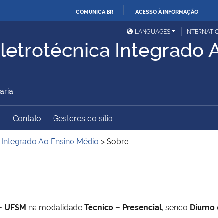
COMUNICA BR
ACESSO À INFORMAÇÃO
Ministério da Defesa
Ministério das Relações
Mini
IR
LANGUAGES
INTERNATI
Exteriores
letrotécnica Integrado 
PARA
O
Ministério da Cidadania
Ministério da Saúde
Mini
o
CONTEÚDO
aria
Ministério do
Controladoria-Geral da
Mini
M
Contato
Gestores do sítio
Desenvolvimento Regional
União
Famí
a Integrado Ao Ensino Médio
>
Sobre
Hum
Advocacia-Geral da União
Banco Central do Brasil
Plan
– UFSM
na modalidade
Técnico – Presencial
, sendo
Diurno