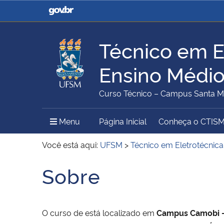
Casa Civil
Ministério da Justiça e
Segurança Pública
Técnico em E
Ministério da Agricultura,
Ministério da Educação
Ensino Médi
Pecuária e Abastecimento
Curso Técnico – Campus Santa M
Ministério do Meio Ambiente
Ministério do Turismo
Menu Principal do Sítio
Menu
Página Inicial
Conheça o CTIS
Você está aqui:
UFSM
>
Técnico em Eletrotécnic
Sobre
Início do conteúdo
Secretaria de Governo
Gabinete de Segurança
Institucional
O curso de
está localizado em
Campus Camobi 