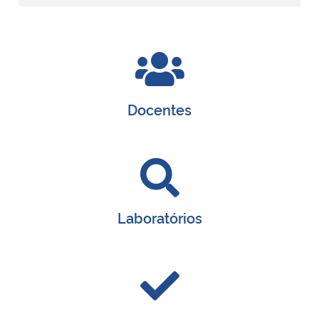
Secretaria-Geral
Secretaria de Governo
Docentes
Gabinete de Segurança Institucional
Advocacia-Geral da União
Banco Central do Brasil
Laboratórios
Planalto