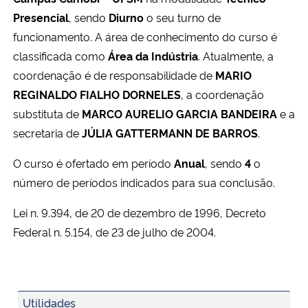
Ministério da Cidadania
Presencial
, sendo
Diurno
o seu turno de
funcionamento. A área de conhecimento do curso é
Ministério da Saúde
classificada como
Área da Indústria
. Atualmente, a
coordenação é de responsabilidade de
MARIO
Ministério de Minas e Energia
REGINALDO FIALHO DORNELES
, a coordenação
substituta de
MARCO AURELIO GARCIA BANDEIRA
e a
Ministério da Ciência, Tecnologia, Inovações e Comunicações
secretaria de
JÚLIA GATTERMANN DE BARROS
.
Ministério do Meio Ambiente
O curso é ofertado em período
Anual
, sendo
4
o
número de períodos indicados para sua conclusão.
Ministério do Turismo
Lei n. 9.394, de 20 de dezembro de 1996, Decreto
Federal n. 5.154, de 23 de julho de 2004.
Ministério do Desenvolvimento Regional
Controladoria-Geral da União
Utilidades
Ministério da Mulher, da Família e dos Direitos Humanos