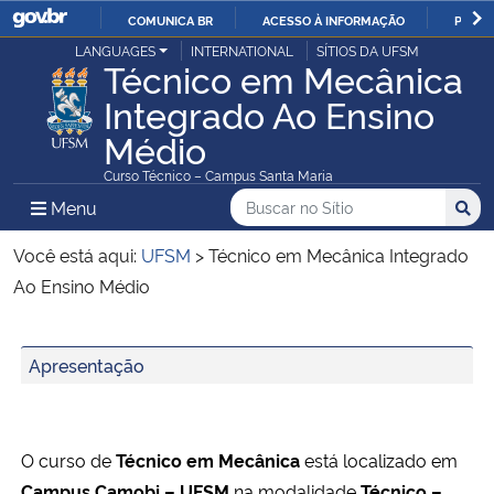
COMUNICA BR
ACESSO À INFORMAÇÃO
PARTI
Casa Civil
LANGUAGES
INTERNATIONAL
SÍTIOS DA UFSM
IR
Técnico em Mecânica
PARA
Integrado Ao Ensino
Ministério da Justiça e Segurança Pública
O
Médio
CONTEÚDO
Ministério da Defesa
Curso Técnico – Campus Santa Maria
Buscar no no Sítio
Busca
Busca:
Menu Principal do Sítio
Menu
Busc
Ministério das Relações Exteriores
Você está aqui:
UFSM
>
Técnico em Mecânica Integrado
Ministério da Economia
Ao Ensino Médio
Ministério da Infraestrutura
Início do conteúdo
Apresentação
Ministério da Agricultura, Pecuária e Abastecimento
Ministério da Educação
O curso de
Técnico em Mecânica
está localizado em
Campus Camobi – UFSM
na modalidade
Técnico –