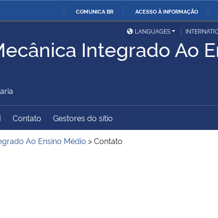
COMUNICA BR
ACESSO À INFORMAÇÃO
Ministério da Defesa
Ministério das Relações
Mini
IR
LANGUAGES
INTERNATI
Exteriores
ecânica Integrado Ao E
PARA
O
Ministério da Cidadania
Ministério da Saúde
Mini
CONTEÚDO
aria
Ministério do
Controladoria-Geral da
Mini
M
Contato
Gestores do sítio
Desenvolvimento Regional
União
Famí
egrado Ao Ensino Médio
>
Contato
Hum
Advocacia-Geral da União
Banco Central do Brasil
Plan