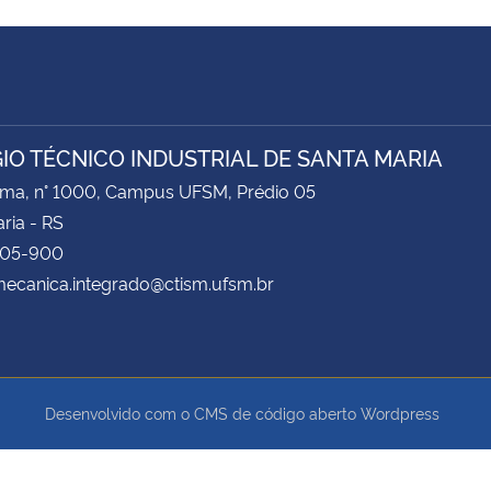
IO TÉCNICO INDUSTRIAL DE SANTA MARIA
ima, n° 1000, Campus UFSM, Prédio 05
ria - RS
105-900
mecanica.integrado@ctism.ufsm.br
Desenvolvido com o CMS de código aberto
Wordpress