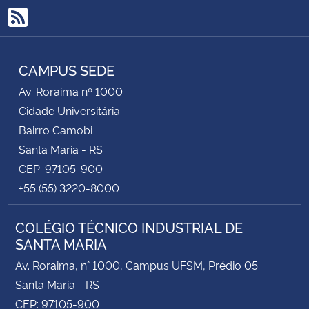
RSS
Secretaria-Geral
CAMPUS SEDE
Secretaria de Governo
Av. Roraima nº 1000
Gabinete de Segurança Institucional
Cidade Universitária
Bairro Camobi
Advocacia-Geral da União
Santa Maria - RS
CEP: 97105-900
Banco Central do Brasil
+55 (55) 3220-8000
Planalto
COLÉGIO TÉCNICO INDUSTRIAL DE
SANTA MARIA
Av. Roraima, n° 1000, Campus UFSM, Prédio 05
Santa Maria - RS
CEP: 97105-900