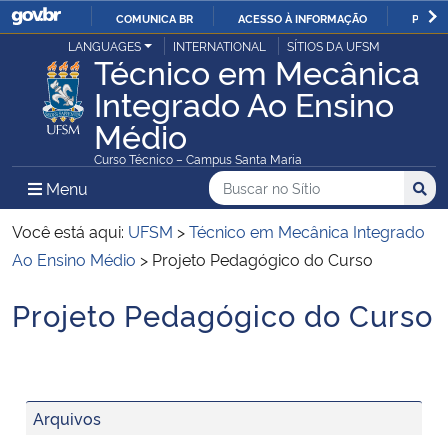
COMUNICA BR
ACESSO À INFORMAÇÃO
PARTI
Casa Civil
LANGUAGES
INTERNATIONAL
SÍTIOS DA UFSM
IR
Técnico em Mecânica
PARA
Integrado Ao Ensino
Ministério da Justiça e Segurança Pública
O
Médio
CONTEÚDO
Ministério da Defesa
Curso Técnico – Campus Santa Maria
Buscar no no Sítio
Busca
Busca:
Menu Principal do Sítio
Menu
Busc
Ministério das Relações Exteriores
Você está aqui:
UFSM
>
Técnico em Mecânica Integrado
Ministério da Economia
Ao Ensino Médio
>
Projeto Pedagógico do Curso
Projeto Pedagógico do Curso
Ministério da Infraestrutura
Início do conteúdo
Ministério da Agricultura, Pecuária e Abastecimento
Ministério da Educação
Arquivos