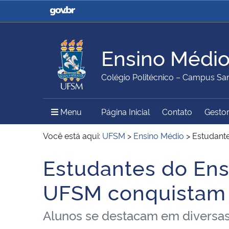
Casa Civil
Ministério da Justiça e
Segurança Pública
Ensino Médi
Ministério da Agricultura,
Ministério da Educação
Colégio Politécnico – Campus San
Pecuária e Abastecimento
Menu Principal do Sítio
Menu
Página Inicial
Contato
Gestor
Ministério do Meio Ambiente
Ministério do Turismo
Você está aqui:
UFSM
>
Ensino Médio
>
Estudante
Estudantes do Ens
Início do conteúdo
Secretaria de Governo
Gabinete de Segurança
UFSM conquistam t
Institucional
Alunos se destacam em diversas