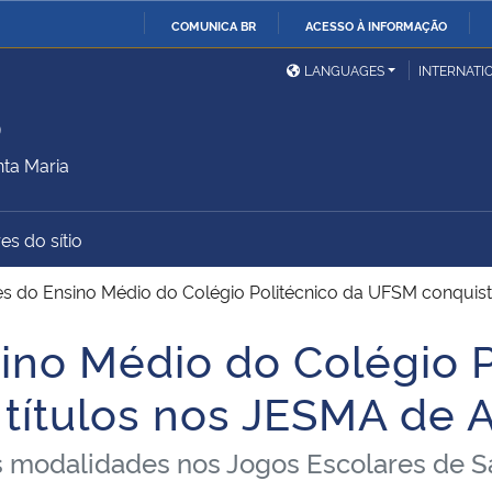
COMUNICA BR
ACESSO À INFORMAÇÃO
Ministério da Defesa
Ministério das Relações
Mini
IR
LANGUAGES
INTERNATI
Exteriores
PARA
o
O
Ministério da Cidadania
Ministério da Saúde
Mini
CONTEÚDO
ta Maria
es do sítio
Ministério do
Controladoria-Geral da
Mini
Desenvolvimento Regional
União
Famí
s do Ensino Médio do Colégio Politécnico da UFSM conquist
Hum
ino Médio do Colégio P
Advocacia-Geral da União
Banco Central do Brasil
Plan
ítulos nos JESMA de A
 modalidades nos Jogos Escolares de S