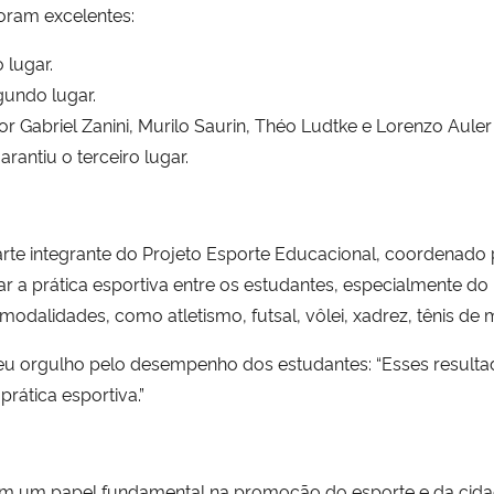
oram excelentes:
o lugar.
gundo lugar.
or Gabriel Zanini, Murilo Saurin, Théo Ludtke e Lorenzo Aule
arantiu o terceiro lugar.
parte integrante do Projeto Esporte Educacional, coordenado 
lar a prática esportiva entre os estudantes, especialmente do
odalidades, como atletismo, futsal, vôlei, xadrez, tênis de m
eu orgulho pelo desempenho dos estudantes: “Esses resultad
ática esportiva.”
 um papel fundamental na promoção do esporte e da cidada