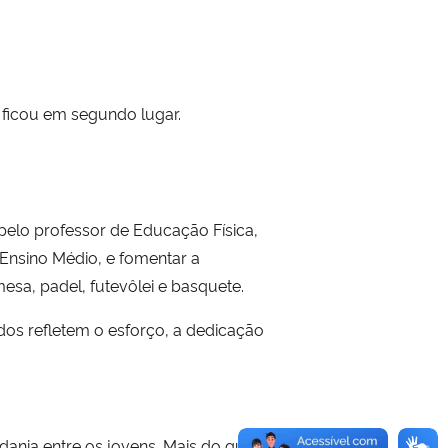
r ficou em segundo lugar.
pelo professor de Educação Física,
 Ensino Médio, e fomentar a
esa, padel, futevôlei e basquete.
os refletem o esforço, a dedicação
nia entre os jovens. Mais do que