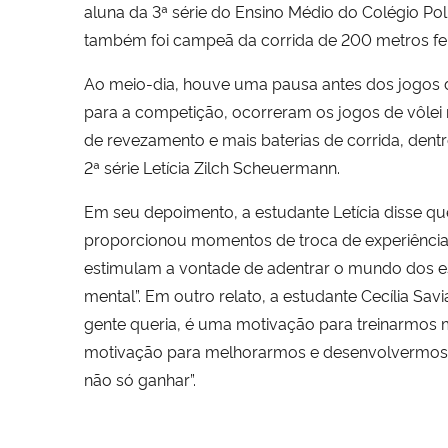
aluna da 3ª série do Ensino Médio do Colégio Po
também foi campeã da corrida de 200 metros fe
Ao meio-dia, houve uma pausa antes dos jogos da
para a competição, ocorreram os jogos de vôlei 
de revezamento e mais baterias de corrida, dentr
2ª série Letícia Zilch Scheuermann.
Em seu depoimento, a estudante Letícia disse que 
proporcionou momentos de troca de experiências, 
estimulam a vontade de adentrar o mundo dos espo
mental”. Em outro relato, a estudante Cecília Sa
gente queria, é uma motivação para treinarmos m
motivação para melhorarmos e desenvolvermos u
não só ganhar”.