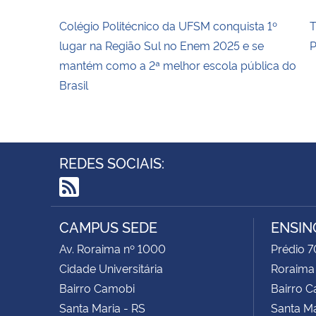
Colégio Politécnico da UFSM conquista 1º
T
lugar na Região Sul no Enem 2025 e se
P
mantém como a 2ª melhor escola pública do
Brasil
REDES SOCIAIS:
RSS
CAMPUS SEDE
ENSIN
Av. Roraima nº 1000
Prédio 7
Cidade Universitária
Roraima
Bairro Camobi
Bairro 
Santa Maria - RS
Santa Ma