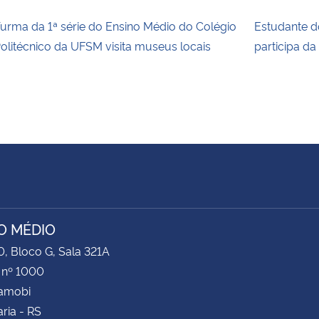
urma da 1ª série do Ensino Médio do Colégio
Estudante d
olitécnico da UFSM visita museus locais
participa d
O MÉDIO
0, Bloco G, Sala 321A
 nº 1000
Camobi
ria - RS