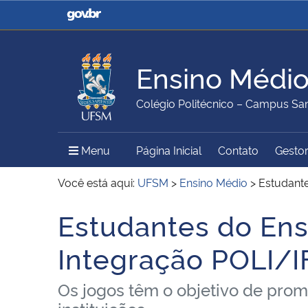
Casa Civil
Ministério da Justiça e
Segurança Pública
Ensino Médi
Ministério da Agricultura,
Ministério da Educação
Colégio Politécnico – Campus San
Pecuária e Abastecimento
Menu Principal do Sítio
Menu
Página Inicial
Contato
Gestor
Ministério do Meio Ambiente
Ministério do Turismo
Você está aqui:
UFSM
>
Ensino Médio
>
Estudante
Estudantes do Ens
Início do conteúdo
Secretaria de Governo
Gabinete de Segurança
Integração POLI/I
Institucional
Os jogos têm o objetivo de prom