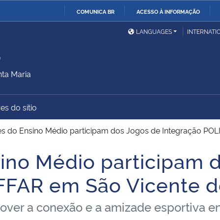
COMUNICA BR
ACESSO À INFORMAÇÃO
Ministério da Defesa
Ministério das Relações
Mini
IR
LANGUAGES
INTERNATI
Exteriores
PARA
o
O
Ministério da Cidadania
Ministério da Saúde
Mini
CONTEÚDO
ta Maria
es do sítio
Ministério do
Controladoria-Geral da
Mini
Desenvolvimento Regional
União
Famí
s do Ensino Médio participam dos Jogos de Integração POL
Hum
ino Médio participam 
Advocacia-Geral da União
Banco Central do Brasil
Plan
FFAR em São Vicente d
over a conexão e a amizade esportiva e