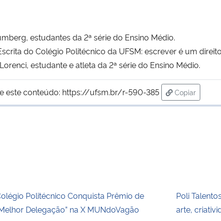
umberg, estudantes da 2ª série do Ensino Médio.
scrita do Colégio Politécnico da UFSM: escrever é um direito
orenci, estudante e atleta da 2ª série do Ensino Médio.
e este conteúdo:
https://ufsm.br/r-590-385
Copiar
para área de
olégio Politécnico Conquista Prêmio de
Poli Talent
Melhor Delegação” na X MUNdoVagão
arte, criati