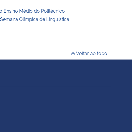
o Ensino Médio do Politécnico
a Semana Olímpica de Linguística
Voltar ao topo