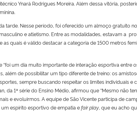
litécnico Ynará Rodrigues Moreira. Além dessa vitória, post
minina.
 tarde. Nesse período, foi oferecido um almoço gratuito no 
masculino e atletismo. Entre as modalidades, estavam a prov
e as quais é válido destacar a categoria de 1500 metros femi
“foi um dia muito importante de interação esportiva entre os
além de possibilitar um tipo diferente de treino: os amisto
rtes, sempre buscando respeitar os limites individuais e co
vian, da 1ª série do Ensino Médio, afirmou que “Mesmo não te
ais e evoluirmos. A equipe de São Vicente participa de camp
m espírito esportivo de empatia e
fair play
, que eu acho qu