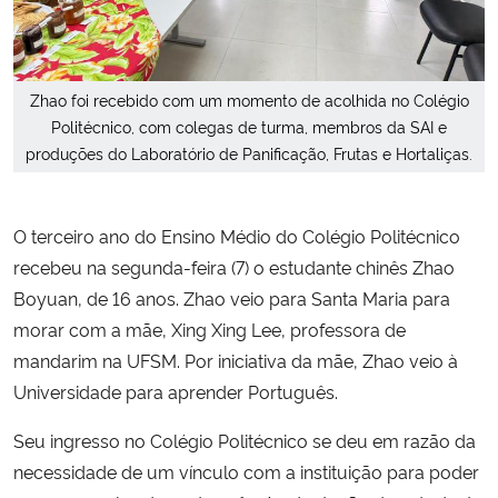
Secretaria-Geral
Zhao foi recebido com um momento de acolhida no Colégio
Secretaria de Governo
Politécnico, com colegas de turma, membros da SAI e
produções do Laboratório de Panificação, Frutas e Hortaliças.
Gabinete de Segurança Institucional
Advocacia-Geral da União
O terceiro ano do Ensino Médio do Colégio Politécnico
recebeu na segunda-feira (7) o estudante chinês Zhao
Banco Central do Brasil
Boyuan, de 16 anos. Zhao veio para Santa Maria para
morar com a mãe, Xing Xing Lee, professora de
Planalto
mandarim na UFSM. Por iniciativa da mãe, Zhao veio à
Universidade para aprender Português.
Seu ingresso no Colégio Politécnico se deu em razão da
necessidade de um vínculo com a instituição para poder