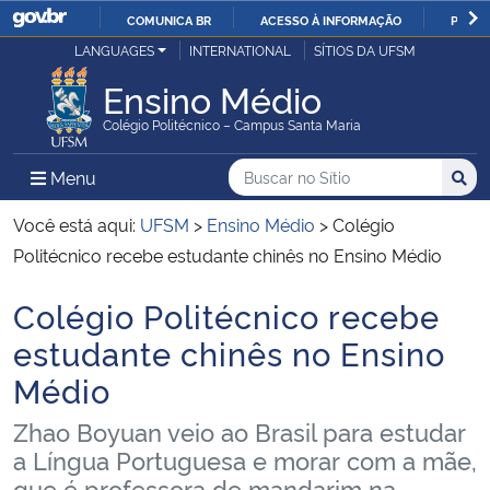
COMUNICA BR
ACESSO À INFORMAÇÃO
PARTI
Casa Civil
LANGUAGES
INTERNATIONAL
SÍTIOS DA UFSM
IR
PARA
Ensino Médio
Ministério da Justiça e Segurança Pública
O
Colégio Politécnico – Campus Santa Maria
CONTEÚDO
Ministério da Defesa
Buscar no no Sítio
Busca
Busca:
Menu Principal do Sítio
Menu
Busc
Ministério das Relações Exteriores
Você está aqui:
UFSM
>
Ensino Médio
>
Colégio
Politécnico recebe estudante chinês no Ensino Médio
Ministério da Economia
Colégio Politécnico recebe
Início do conteúdo
Ministério da Infraestrutura
estudante chinês no Ensino
Médio
Ministério da Agricultura, Pecuária e Abastecimento
Zhao Boyuan veio ao Brasil para estudar
Ministério da Educação
a Língua Portuguesa e morar com a mãe,
que é professora de mandarim na