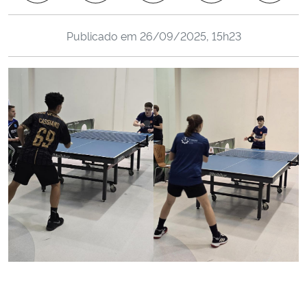
Ministério da Cidadania
Publicado em
26/09/2025, 15h23
Ministério da Saúde
Ministério de Minas e Energia
Ministério da Ciência, Tecnologia, Inovações e Comunicações
Ministério do Meio Ambiente
Ministério do Turismo
Ministério do Desenvolvimento Regional
Controladoria-Geral da União
Ministério da Mulher, da Família e dos Direitos Humanos