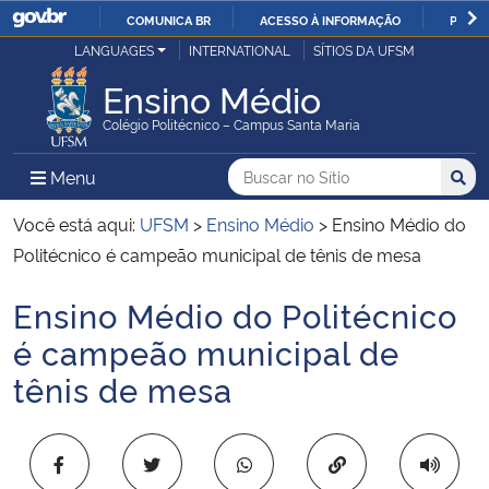
COMUNICA BR
ACESSO À INFORMAÇÃO
PARTI
Casa Civil
LANGUAGES
INTERNATIONAL
SÍTIOS DA UFSM
IR
PARA
Ensino Médio
Ministério da Justiça e Segurança Pública
O
Colégio Politécnico – Campus Santa Maria
CONTEÚDO
Ministério da Defesa
Buscar no no Sítio
Busca
Busca:
Menu Principal do Sítio
Menu
Busc
Ministério das Relações Exteriores
Você está aqui:
UFSM
>
Ensino Médio
>
Ensino Médio do
Politécnico é campeão municipal de tênis de mesa
Ministério da Economia
Ensino Médio do Politécnico
Início do conteúdo
Ministério da Infraestrutura
é campeão municipal de
tênis de mesa
Ministério da Agricultura, Pecuária e Abastecimento
Ministério da Educação
Copiar para área 