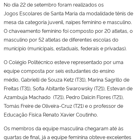
No dia 22 de setembro foram realizados os
Jogos Escolares de Santa Maria da modalidade tênis de
Secretaria-Geral
mesa da categoria juvenil, naipes feminino e masculino.
O chaveamento feminino foi composto por 20 atletas, o
Secretaria de Governo
masculino por 52 atletas de diferentes escolas do
município (municipais, estaduais, federais e privadas).
Gabinete de Segurança Institucional
O Colégio Politécnico esteve representado por uma
Advocacia-Geral da União
equipe composta por seis estudantes do ensino
médio, Gabrielli de Souza Ketz (T31), Marina Sagrillo de
Banco Central do Brasil
Freitas (T31), Sofia Abitante Swarowsky (T21), Estevan de
Azambuja Machado (T21), Pedro Dalcin Flores (T21),
Planalto
Tomás Freire de Oliveira-Cruz (T21) e o professor de
Educação Física Renato Xavier Coutinho.
Os membros da equipe masculina chegaram até às
quartas de final, já a equipe feminina obteve excelentes