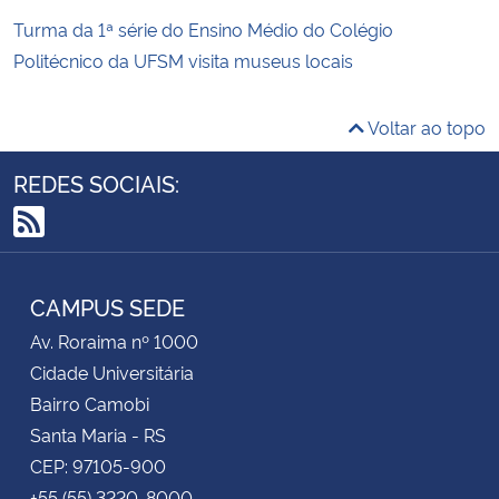
Turma da 1ª série do Ensino Médio do Colégio
Politécnico da UFSM visita museus locais
Voltar ao topo
REDES SOCIAIS:
RSS
CAMPUS SEDE
Av. Roraima nº 1000
Cidade Universitária
Bairro Camobi
Santa Maria - RS
CEP: 97105-900
+55 (55) 3220-8000