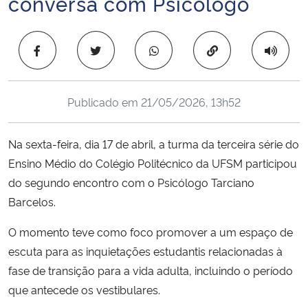
conversa com Psicólogo
Ministério da Cidadania
Copiar para área 
Ministério da Saúde
Ministério de Minas e Energia
Publicado em
21/05/2026, 13h52
Ministério da Ciência, Tecnologia, Inovações e Comunicações
Na sexta-feira, dia 17 de abril, a turma da terceira série do
Ministério do Meio Ambiente
Ensino Médio do Colégio Politécnico da UFSM participou
do segundo encontro com o Psicólogo Tarciano
Ministério do Turismo
Barcelos.
O momento teve como foco promover a um espaço de
Ministério do Desenvolvimento Regional
escuta para as inquietações estudantis relacionadas à
Controladoria-Geral da União
fase de transição para a vida adulta, incluindo o período
que antecede os vestibulares.
Ministério da Mulher, da Família e dos Direitos Humanos