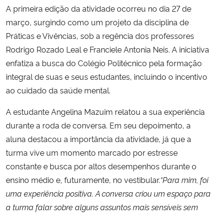
A primeira edição da atividade ocorreu no dia 27 de
março, surgindo como um projeto da disciplina de
Secretaria-Geral
Práticas e Vivências, sob a regência dos professores
Rodrigo Rozado Leal e Franciele Antonia Neis. A iniciativa
Secretaria de Governo
enfatiza a busca do Colégio Politécnico pela formação
Gabinete de Segurança Institucional
integral de suas e seus estudantes, incluindo o incentivo
ao cuidado da saúde mental.
Advocacia-Geral da União
A estudante Angelina Mazuim relatou a sua experiência
durante a roda de conversa. Em seu depoimento, a
Banco Central do Brasil
aluna destacou a importância da atividade, já que a
turma vive um momento marcado por estresse
Planalto
constante e busca por altos desempenhos durante o
ensino médio e, futuramente, no vestibular.
“Para mim, foi
uma experiência positiva. A conversa criou um espaço para
a turma falar sobre alguns assuntos mais sensíveis sem