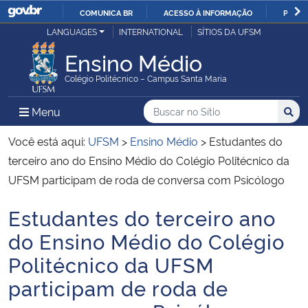
COMUNICA BR
ACESSO À INFORMAÇÃO
PARTI
Casa Civil
LANGUAGES
INTERNATIONAL
SÍTIOS DA UFSM
IR
PARA
Ensino Médio
Ministério da Justiça e Segurança Pública
O
Colégio Politécnico – Campus Santa Maria
CONTEÚDO
Ministério da Defesa
Buscar no no Sítio
Busca
Busca:
Menu Principal do Sítio
Menu
Busc
Ministério das Relações Exteriores
Você está aqui:
UFSM
>
Ensino Médio
>
Estudantes do
terceiro ano do Ensino Médio do Colégio Politécnico da
Ministério da Economia
UFSM participam de roda de conversa com Psicólogo
Estudantes do terceiro ano
Ministério da Infraestrutura
Início do conteúdo
do Ensino Médio do Colégio
Ministério da Agricultura, Pecuária e Abastecimento
Politécnico da UFSM
participam de roda de
Ministério da Educação