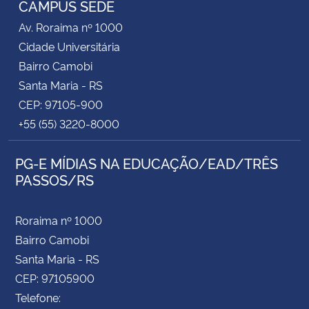
CAMPUS SEDE
Av. Roraima nº 1000
Secretaria-Geral
Cidade Universitária
Bairro Camobi
Secretaria de Governo
Santa Maria - RS
CEP: 97105-900
Gabinete de Segurança Institucional
+55 (55) 3220-8000
Advocacia-Geral da União
PG-E MÍDIAS NA EDUCAÇÃO/EAD/TRÊS
PASSOS/RS
Banco Central do Brasil
Planalto
Roraima nº 1000
Bairro Camobi
Santa Maria - RS
CEP: 97105900
Telefone: