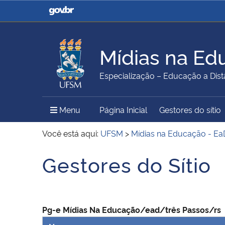
Casa Civil
Ministério da Justiça e
Segurança Pública
Mídias na Ed
Ministério da Agricultura,
Ministério da Educação
Especialização – Educação a Dist
Pecuária e Abastecimento
Menu Principal do Sítio
Menu
Página Inicial
Gestores do sítio
Ministério do Meio Ambiente
Ministério do Turismo
Você está aqui:
UFSM
>
Mídias na Educação - Ea
Gestores do Sítio
Início do conteúdo
Secretaria de Governo
Gabinete de Segurança
Institucional
Pg-e Mídias Na Educação/ead/três Passos/rs