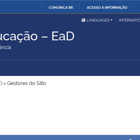
COMUNICA BR
ACESSO À INFORMAÇÃO
Ministério da Defesa
Ministério das Relações
Mini
IR
LANGUAGES
INTERNATI
Exteriores
PARA
ucação – EaD
O
Ministério da Cidadania
Ministério da Saúde
Mini
CONTEÚDO
ância
Ministério do
Controladoria-Geral da
Mini
Desenvolvimento Regional
União
Famí
D
>
Gestores do Sítio
Hum
Advocacia-Geral da União
Banco Central do Brasil
Plan