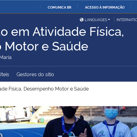
COMUNICA BR
ACESSO À INFORMAÇÃO
Ministério da Defesa
Ministério das Relações
Mini
IR
LANGUAGES
INTERNATI
Exteriores
o em Atividade Física,
PARA
O
Ministério da Cidadania
Ministério da Saúde
Mini
Motor e Saúde
CONTEÚDO
Maria
Ministério do
Controladoria-Geral da
Mini
Úteis
Gestores do sítio
Desenvolvimento Regional
União
Famí
dade Física, Desempenho Motor e Saúde
Hum
Advocacia-Geral da União
Banco Central do Brasil
Plan