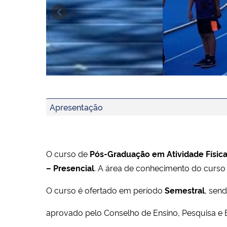
Previous
Atleta da UFSM Campeã Gaúcha de atletismo est
Adolescentes do projeto Atletismo UFSM repre
Apresentação
O curso de
Pós-Graduação em Atividade Físi
– Presencial
. A área de conhecimento do curso
O curso é ofertado em período
Semestral
, sen
aprovado pelo Conselho de Ensino, Pesquisa e 