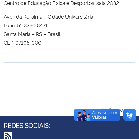
Centro de Educação Física e Desportos; sala 2032
Ministério da Cidadania
Avenida Roraima – Cidade Universitária
Ministério da Saúde
Fone: 55 3220 8431
Santa Maria – RS – Brasil
Ministério de Minas e Energia
CEP: 97105-900
Ministério da Ciência, Tecnologia, Inovações e Comunicações
Ministério do Meio Ambiente
Ministério do Turismo
Ministério do Desenvolvimento Regional
Voltar ao topo
Controladoria-Geral da União
REDES SOCIAIS:
Ministério da Mulher, da Família e dos Direitos Humanos