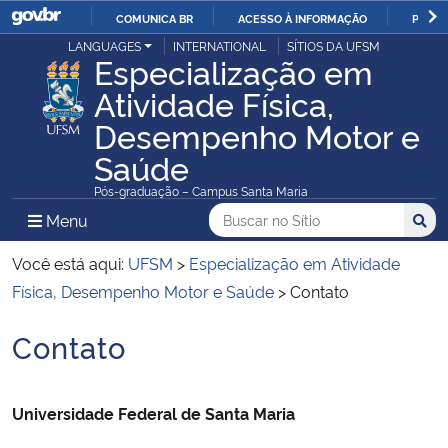
COMUNICA BR
ACESSO À INFORMAÇÃO
PARTI
Casa Civil
LANGUAGES
INTERNATIONAL
SÍTIOS DA UFSM
IR
Especialização em
PARA
Atividade Física,
Ministério da Justiça e Segurança Pública
O
Desempenho Motor e
CONTEÚDO
Ministério da Defesa
Saúde
Pós-graduação – Campus Santa Maria
Ministério das Relações Exteriores
Buscar no no Sítio
Busca
Busca:
Menu Principal do Sítio
Menu
Busc
Ministério da Economia
Você está aqui:
UFSM
>
Especialização em Atividade
Física, Desempenho Motor e Saúde
>
Contato
Ministério da Infraestrutura
Contato
Início do conteúdo
Ministério da Agricultura, Pecuária e Abastecimento
Universidade Federal de Santa Maria
Ministério da Educação