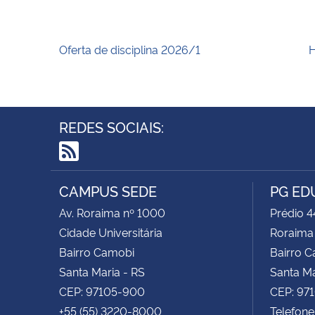
Oferta de disciplina 2026/1
H
REDES SOCIAIS:
RSS
CAMPUS SEDE
PG ED
Av. Roraima nº 1000
Prédio 4
Cidade Universitária
Roraima
Bairro Camobi
Bairro 
Santa Maria - RS
Santa Ma
CEP: 97105-900
CEP: 97
+55 (55) 3220-8000
Telefone