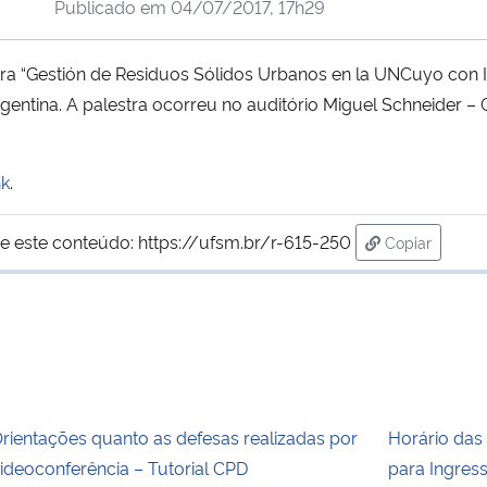
Publicado em
04/07/2017, 17h29
tra “Gestión de Residuos Sólidos Urbanos en la UNCuyo con In
ntina. A palestra ocorreu no auditório Miguel Schneider 
nk
.
e este conteúdo:
https://ufsm.br/r-615-250
Copiar
para área de
rientações quanto as defesas realizadas por
Horário das 
ideoconferência – Tutorial CPD
para Ingres