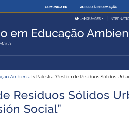
COMUNICA BR
ACESSO À INFORMAÇÃO
Ministério da Defesa
Ministério das Relações
Mini
IR
LANGUAGES
INTERNATI
Exteriores
PARA
ão em Educação Ambien
O
Ministério da Cidadania
Ministério da Saúde
Mini
CONTEÚDO
Maria
Ministério do
Controladoria-Geral da
Mini
Desenvolvimento Regional
União
Famí
ação Ambiental
>
Palestra “Gestión de Residuos Sólidos Urba
Hum
de Residuos Sólidos Ur
Advocacia-Geral da União
Banco Central do Brasil
Plan
ión Social”