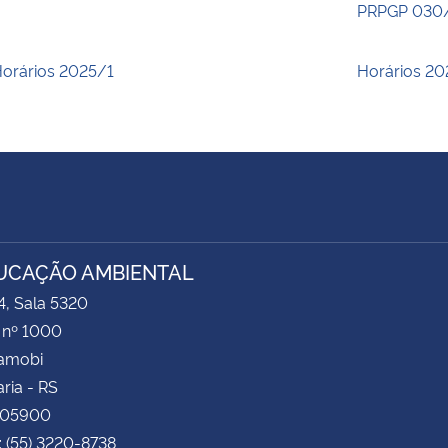
PRPGP 030
orários 2025/1
Horários 20
UCAÇÃO AMBIENTAL
4, Sala 5320
 nº 1000
Camobi
ria - RS
105900
: (55) 3220-8738