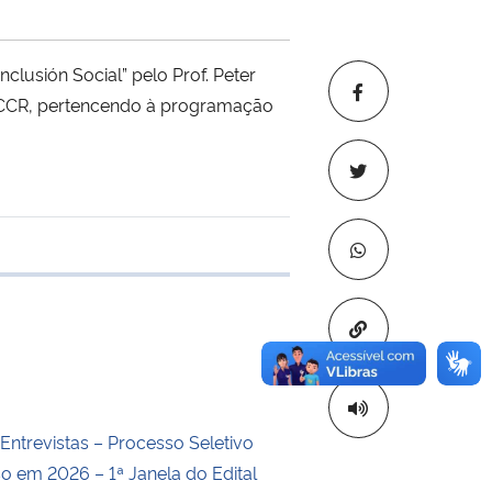
clusión Social” pelo Prof. Peter
– CCR, pertencendo à programação
 transferência
Copiar para áre
Entrevistas – Processo Seletivo
so em 2026 – 1ª Janela do Edital