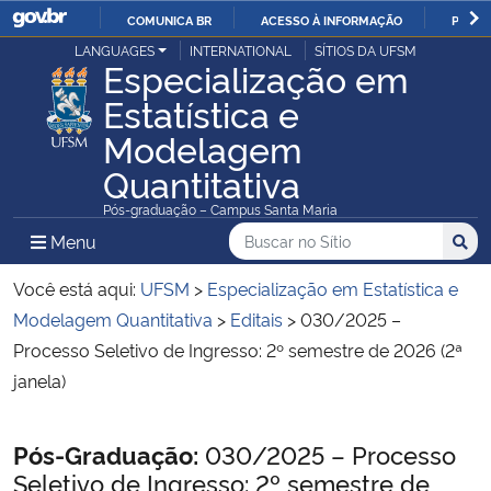
COMUNICA BR
ACESSO À INFORMAÇÃO
PARTI
Casa Civil
LANGUAGES
INTERNATIONAL
SÍTIOS DA UFSM
IR
Especialização em
PARA
Estatística e
Ministério da Justiça e Segurança Pública
O
Modelagem
CONTEÚDO
Ministério da Defesa
Quantitativa
Pós-graduação – Campus Santa Maria
Ministério das Relações Exteriores
Buscar no no Sítio
Busca
Busca:
Menu Principal do Sítio
Menu
Busc
Ministério da Economia
Você está aqui:
UFSM
>
Especialização em Estatística e
Modelagem Quantitativa
>
Editais
>
030/2025 –
Ministério da Infraestrutura
Processo Seletivo de Ingresso: 2º semestre de 2026 (2ª
janela)
Ministério da Agricultura, Pecuária e Abastecimento
Início do conteúdo
Pós-Graduação:
030/2025 – Processo
Ministério da Educação
Seletivo de Ingresso: 2º semestre de