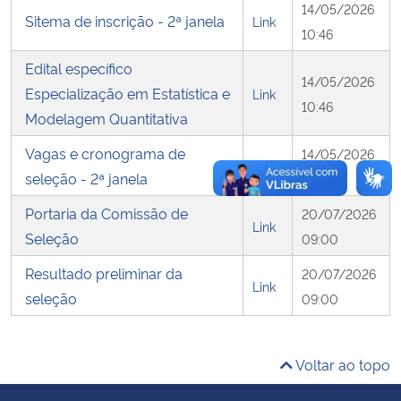
14/05/2026
Sitema de inscrição - 2ª janela
Link
10:46
Secretaria-Geral
Edital específico
14/05/2026
Secretaria de Governo
Especialização em Estatística e
Link
10:46
Modelagem Quantitativa
Gabinete de Segurança Institucional
Vagas e cronograma de
14/05/2026
Link
seleção - 2ª janela
10:46
Advocacia-Geral da União
Portaria da Comissão de
20/07/2026
Link
Banco Central do Brasil
Seleção
09:00
Resultado preliminar da
20/07/2026
Planalto
Link
seleção
09:00
Voltar ao topo