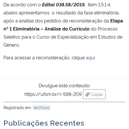
De acordo com o
Edital 038.58/2019,
item 1.5.1.4,
abaixo apresentamos o resultado da fase eliminatória,
Secretaria-Geral
após a análise dos pedidos de reconsideração da
Etapa
nº 1 Eliminatória – Análise do Currículo
do Processo
Secretaria de Governo
Seletivo para o Curso de Especialização em Estudos de
Gabinete de Segurança Institucional
Gênero.
Para acessar a reconsideração, clique
aqui
Advocacia-Geral da União
Banco Central do Brasil
Divulgue este conteúdo:
Planalto
https://ufsm.br/r-598-209
Copiar
para área de trans
Registrado em
NOTÍCIAS
Publicações Recentes