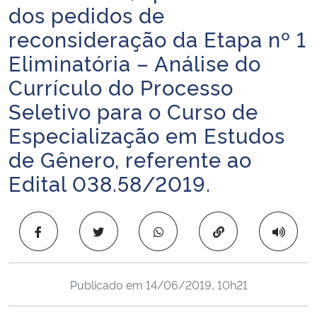
dos pedidos de
Ministério da Cidadania
reconsideração da Etapa nº 1
Ministério da Saúde
Eliminatória – Análise do
Currículo do Processo
Ministério de Minas e Energia
Seletivo para o Curso de
Ministério da Ciência, Tecnologia, Inovações e Comunicações
Especialização em Estudos
de Gênero, referente ao
Ministério do Meio Ambiente
Edital 038.58/2019.
Ministério do Turismo
Copiar para área 
Ministério do Desenvolvimento Regional
Controladoria-Geral da União
Publicado em
14/06/2019, 10h21
Ministério da Mulher, da Família e dos Direitos Humanos