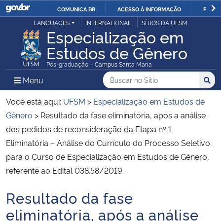
COMUNICA BR
ACESSO À INFORMAÇÃO
PARTI
Casa Civil
LANGUAGES
INTERNATIONAL
SÍTIOS DA UFSM
IR
Especialização em
PARA
Estudos de Gênero
Ministério da Justiça e Segurança Pública
O
Pós-graduação – Campus Santa Maria
CONTEÚDO
Ministério da Defesa
Buscar no no Sítio
Busca
Busca:
Menu Principal do Sítio
Menu
Busc
Ministério das Relações Exteriores
Você está aqui:
UFSM
>
Especialização em Estudos de
Gênero
>
Resultado da fase eliminatória, após a análise
Ministério da Economia
dos pedidos de reconsideração da Etapa nº 1
Eliminatória – Análise do Currículo do Processo Seletivo
Ministério da Infraestrutura
para o Curso de Especialização em Estudos de Gênero,
referente ao Edital 038.58/2019.
Ministério da Agricultura, Pecuária e Abastecimento
Resultado da fase
Início do conteúdo
Ministério da Educação
eliminatória, após a análise