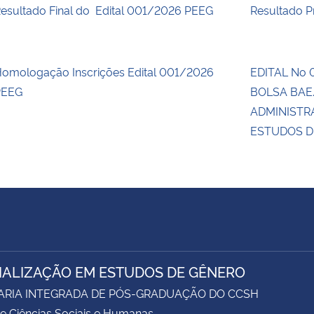
esultado Final do Edital 001/2026 PEEG
Resultado P
omologação Inscrições Edital 001/2026
EDITAL No
PEEG
BOLSA BAE
ADMINISTR
ESTUDOS D
IALIZAÇÃO EM ESTUDOS DE GÊNERO
ARIA INTEGRADA DE PÓS-GRADUAÇÃO DO CCSH
e Ciências Sociais e Humanas