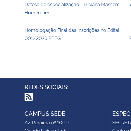
Defesa de especialização – Bibiana Massem
R
Homercher
Homologação Final das Inscrições no Edital
H
001/2026 PEEG
REDES SOCIAIS:
RSS
CAMPUS SEDE
ESPEC
Av. Roraima nº 1000
SECRET
Cidade Universitária
Centro d