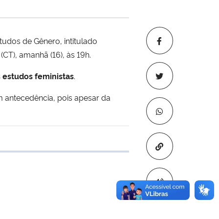
udos de Gênero, intitulado
(CT), amanhã (16), às 19h.
 estudos feministas
.
 antecedência, pois apesar da
Copiar para áre
 transferência