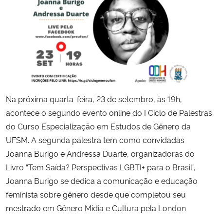
Secretaria-Geral
Secretaria de Governo
Gabinete de Segurança Institucional
Na próxima quarta-feira, 23 de setembro, às 19h,
Advocacia-Geral da União
acontece o segundo evento online do I Ciclo de Palestras
do Curso Especialização em Estudos de Gênero da
Banco Central do Brasil
UFSM. A segunda palestra tem como convidadas
Planalto
Joanna Burigo e Andressa Duarte, organizadoras do
Livro “Tem Saída? Perspectivas LGBTI+ para o Brasil”,
Joanna Burigo se dedica a comunicação e educação
feminista sobre gênero desde que completou seu
mestrado em Gênero Mídia e Cultura pela London