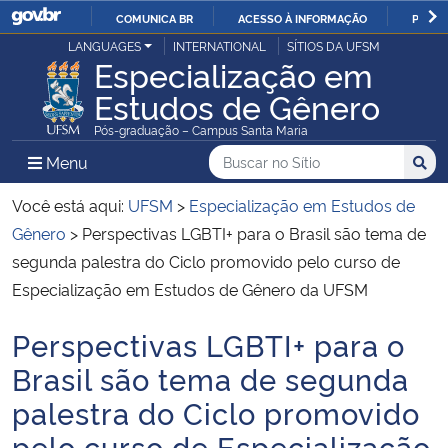
COMUNICA BR
ACESSO À INFORMAÇÃO
PARTI
Casa Civil
LANGUAGES
INTERNATIONAL
SÍTIOS DA UFSM
IR
Especialização em
PARA
Estudos de Gênero
Ministério da Justiça e Segurança Pública
O
Pós-graduação – Campus Santa Maria
CONTEÚDO
Ministério da Defesa
Buscar no no Sítio
Busca
Busca:
Menu Principal do Sítio
Menu
Busc
Ministério das Relações Exteriores
Você está aqui:
UFSM
>
Especialização em Estudos de
Gênero
>
Perspectivas LGBTI+ para o Brasil são tema de
Ministério da Economia
segunda palestra do Ciclo promovido pelo curso de
Especialização em Estudos de Gênero da UFSM
Ministério da Infraestrutura
Perspectivas LGBTI+ para o
Início do conteúdo
Ministério da Agricultura, Pecuária e Abastecimento
Brasil são tema de segunda
palestra do Ciclo promovido
Ministério da Educação
pelo curso de Especialização