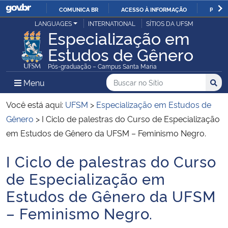
COMUNICA BR
ACESSO À INFORMAÇÃO
PARTI
Casa Civil
LANGUAGES
INTERNATIONAL
SÍTIOS DA UFSM
IR
Especialização em
PARA
Estudos de Gênero
Ministério da Justiça e Segurança Pública
O
Pós-graduação – Campus Santa Maria
CONTEÚDO
Ministério da Defesa
Buscar no no Sítio
Busca
Busca:
Menu Principal do Sítio
Menu
Busc
Ministério das Relações Exteriores
Você está aqui:
UFSM
>
Especialização em Estudos de
Gênero
>
I Ciclo de palestras do Curso de Especialização
Ministério da Economia
em Estudos de Gênero da UFSM – Feminismo Negro.
I Ciclo de palestras do Curso
Ministério da Infraestrutura
Início do conteúdo
de Especialização em
Ministério da Agricultura, Pecuária e Abastecimento
Estudos de Gênero da UFSM
– Feminismo Negro.
Ministério da Educação