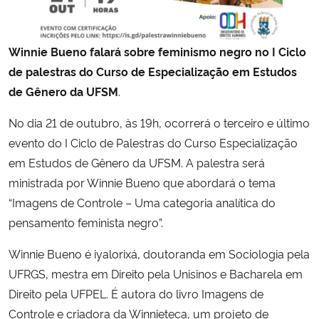
Secretaria-Geral
Winnie Bueno falará sobre feminismo negro no I Ciclo
de palestras do Curso de Especialização em Estudos
Secretaria de Governo
de Gênero da UFSM
.
Gabinete de Segurança Institucional
No dia 21 de outubro, às 19h, ocorrerá o terceiro e último
evento do I Ciclo de Palestras do Curso Especialização
Advocacia-Geral da União
em Estudos de Gênero da UFSM. A palestra será
ministrada por Winnie Bueno que abordará o tema
Banco Central do Brasil
“Imagens de Controle – Uma categoria analítica do
pensamento feminista negro”.
Planalto
Winnie Bueno é iyalorixá, doutoranda em Sociologia pela
UFRGS, mestra em Direito pela Unisinos e Bacharela em
Direito pela UFPEL. É autora do livro Imagens de
Controle e criadora da Winnieteca, um projeto de