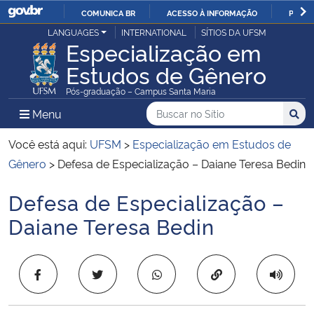
COMUNICA BR
ACESSO À INFORMAÇÃO
PARTI
Casa Civil
LANGUAGES
INTERNATIONAL
SÍTIOS DA UFSM
IR
Especialização em
PARA
Estudos de Gênero
Ministério da Justiça e Segurança Pública
O
Pós-graduação – Campus Santa Maria
CONTEÚDO
Ministério da Defesa
Buscar no no Sítio
Busca
Busca:
Menu Principal do Sítio
Menu
Busc
Ministério das Relações Exteriores
Você está aqui:
UFSM
>
Especialização em Estudos de
Gênero
>
Defesa de Especialização – Daiane Teresa Bedin
Ministério da Economia
Defesa de Especialização –
Início do conteúdo
Ministério da Infraestrutura
Daiane Teresa Bedin
Ministério da Agricultura, Pecuária e Abastecimento
Copiar para área 
Ministério da Educação