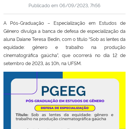
Publicado em
06/09/2023, 7h56
Ministério da Cidadania
Ministério da Saúde
A
Pós-Graduação – Especialização em Estudos de
Gênero divulga a banca de defesa de especialização da
Ministério de Minas e Energia
aluna Daiane Teresa Bedin, com o título “Sob as lentes da
equidade: gênero e trabalho na produção
Ministério da Ciência, Tecnologia, Inovações e Comunicações
cinematográfica gaúcha”, que ocorrerá no dia 12 de
setembro de 2023, às 10h, na UFSM.
Ministério do Meio Ambiente
Ministério do Turismo
Ministério do Desenvolvimento Regional
Controladoria-Geral da União
Ministério da Mulher, da Família e dos Direitos Humanos