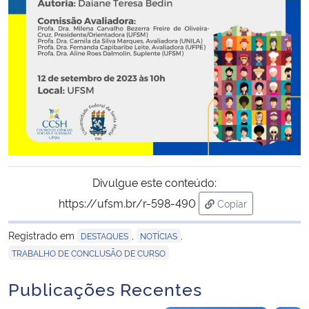
Secretaria-Geral
Secretaria de Governo
Gabinete de Segurança Institucional
Advocacia-Geral da União
Banco Central do Brasil
Divulgue este conteúdo:
https://ufsm.br/r-598-490
Copiar
Planalto
para área de trans
Registrado em
,
,
DESTAQUES
NOTÍCIAS
TRABALHO DE CONCLUSÃO DE CURSO
Publicações Recentes