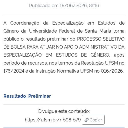
Publicado em
18/06/2026, 8h16
Ministério da Cidadania
Ministério da Saúde
A Coordenação da Especialização em Estudos de
Gênero da Universidade Federal de Santa Maria torna
Ministério de Minas e Energia
público o resultado preliminar do PROCESSO SELETIVO
DE BOLSA PARA ATUAR NO APOIO ADMINISTRATIVO DA
Ministério da Ciência, Tecnologia, Inovações e Comunicações
ESPECIALIZAÇÃO EM ESTUDOS DE GÊNERO, após
período de recursos, nos termos da Resolução UFSM no
Ministério do Meio Ambiente
176/2024 e da Instrução Normativa UFSM no 016/2026.
Ministério do Turismo
Resultado_Preliminar
Ministério do Desenvolvimento Regional
Divulgue este conteúdo:
Controladoria-Geral da União
https://ufsm.br/r-598-579
Copiar
para área de trans
Ministério da Mulher, da Família e dos Direitos Humanos