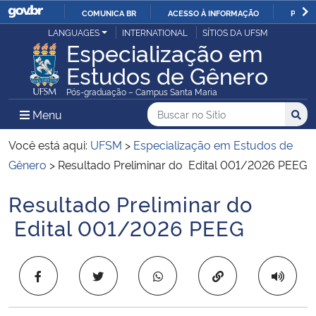
COMUNICA BR
ACESSO À INFORMAÇÃO
PARTI
Casa Civil
LANGUAGES
INTERNATIONAL
SÍTIOS DA UFSM
IR
Especialização em
PARA
Estudos de Gênero
Ministério da Justiça e Segurança Pública
O
Pós-graduação – Campus Santa Maria
CONTEÚDO
Ministério da Defesa
Buscar no no Sítio
Busca
Busca:
Menu Principal do Sítio
Menu
Busc
Ministério das Relações Exteriores
Você está aqui:
UFSM
>
Especialização em Estudos de
Gênero
>
Resultado Preliminar do Edital 001/2026 PEEG
Ministério da Economia
Resultado Preliminar do
Início do conteúdo
Ministério da Infraestrutura
Edital 001/2026 PEEG
Ministério da Agricultura, Pecuária e Abastecimento
Copiar para área 
Ministério da Educação