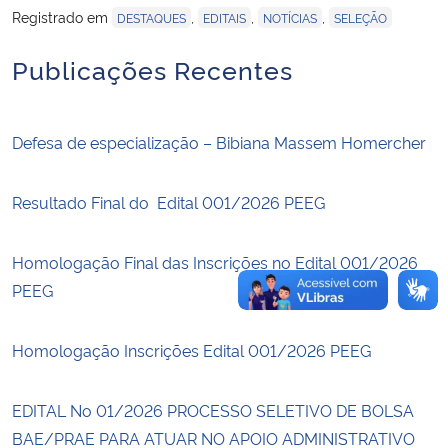
Registrado em
,
,
,
DESTAQUES
EDITAIS
NOTÍCIAS
SELEÇÃO
Secretaria-Geral
Publicações Recentes
Secretaria de Governo
Defesa de especialização – Bibiana Massem Homercher
Gabinete de Segurança Institucional
Resultado Final do Edital 001/2026 PEEG
Advocacia-Geral da União
Banco Central do Brasil
Homologação Final das Inscrições no Edital 001/2026
PEEG
Planalto
Homologação Inscrições Edital 001/2026 PEEG
EDITAL No 01/2026 PROCESSO SELETIVO DE BOLSA
BAE/PRAE PARA ATUAR NO APOIO ADMINISTRATIVO