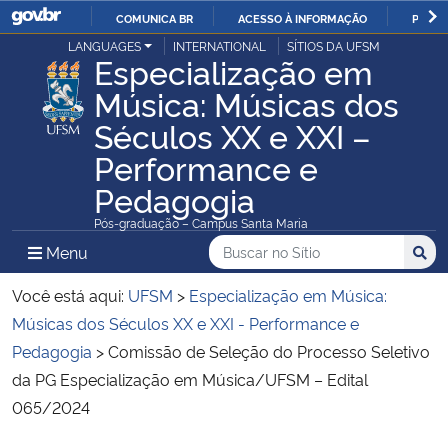
COMUNICA BR
ACESSO À INFORMAÇÃO
PARTI
Casa Civil
LANGUAGES
INTERNATIONAL
SÍTIOS DA UFSM
IR
Especialização em
PARA
Música: Músicas dos
Ministério da Justiça e Segurança Pública
O
Séculos XX e XXI –
CONTEÚDO
Ministério da Defesa
Performance e
Pedagogia
Ministério das Relações Exteriores
Pós-graduação – Campus Santa Maria
Buscar no no Sítio
Busca
Busca:
Menu Principal do Sítio
Menu
Busc
Ministério da Economia
Você está aqui:
UFSM
>
Especialização em Música:
Ministério da Infraestrutura
Músicas dos Séculos XX e XXI - Performance e
Pedagogia
>
Comissão de Seleção do Processo Seletivo
Ministério da Agricultura, Pecuária e Abastecimento
da PG Especialização em Música/UFSM – Edital
065/2024
Ministério da Educação