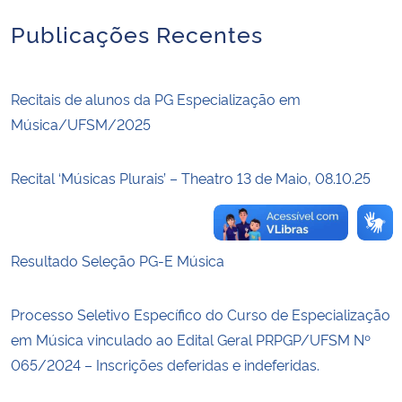
Publicações Recentes
Secretaria-Geral
Secretaria de Governo
Recitais de alunos da PG Especialização em
Música/UFSM/2025
Gabinete de Segurança Institucional
Recital ‘Músicas Plurais’ – Theatro 13 de Maio, 08.10.25
Advocacia-Geral da União
Banco Central do Brasil
Resultado Seleção PG-E Música
Planalto
Processo Seletivo Específico do Curso de Especialização
em Música vinculado ao Edital Geral PRPGP/UFSM Nº
065/2024 – Inscrições deferidas e indeferidas.