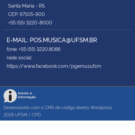
Santa Maria - RS
CEP: 97105-900
+55 (55) 3220-8000
E-MAIL: POS.MUSICA@UFSM.BR
fone: +55 (55) 3220.8088
rede social:
https://www.facebook.com/pgemusufsm
Acesso à
Informação
Desenvolvido com o CMS de código aberto
Wordpress
2026
UFSM
/
CPD