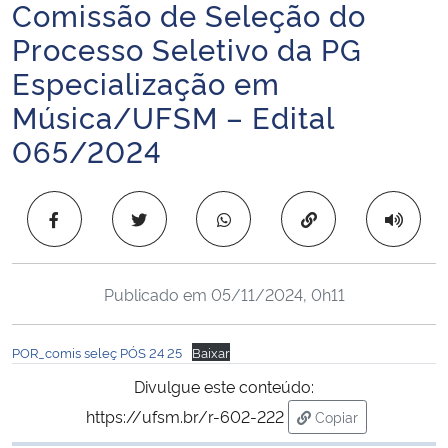
Comissão de Seleção do
Início do conteúdo
Ministério da Cidadania
Processo Seletivo da PG
Ministério da Saúde
Especialização em
Música/UFSM – Edital
Ministério de Minas e Energia
065/2024
Ministério da Ciência, Tecnologia, Inovações e Comunicações
Copiar para área 
Ministério do Meio Ambiente
Ministério do Turismo
Publicado em
05/11/2024, 0h11
Ministério do Desenvolvimento Regional
POR_comis seleç PÓS 24 25
Baixar
Divulgue este conteúdo:
Controladoria-Geral da União
https://ufsm.br/r-602-222
Copiar
para área de trans
Ministério da Mulher, da Família e dos Direitos Humanos