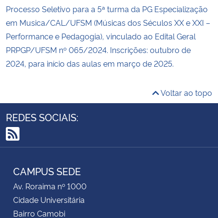
Processo Seletivo para a 5ª turma da PG Especialização
em Musica/CAL/UFSM (Músicas dos Séculos XX e XXI –
Performance e Pedagogia), vinculado ao Edital Geral
PRPGP/UFSM nº 065/2024. Inscrições: outubro de
2024, para início das aulas em março de 2025.
Voltar ao topo
REDES SOCIAIS:
RSS
CAMPUS SEDE
Av. Roraima nº 1000
Cidade Universitária
Bairro Camobi