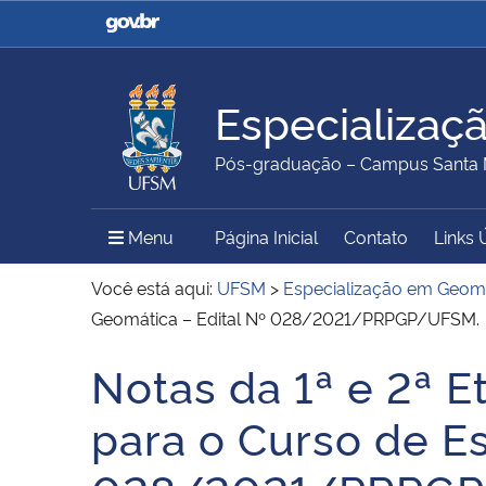
Casa Civil
Ministério da Justiça e
Segurança Pública
Especializaç
Ministério da Agricultura,
Ministério da Educação
Pós-graduação – Campus Santa 
Pecuária e Abastecimento
Menu Principal do Sítio
Menu
Página Inicial
Contato
Links 
Ministério do Meio Ambiente
Ministério do Turismo
Você está aqui:
UFSM
>
Especialização em Geom
Geomática – Edital Nº 028/2021/PRPGP/UFSM.
Notas da 1ª e 2ª E
Secretaria de Governo
Gabinete de Segurança
Início do conteúdo
Institucional
para o Curso de E