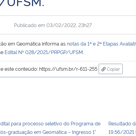
/UFSM.
Publicado em
03/02/2022, 23h27
ação em Geomática informa as
notas da 1ª e 2ª Etapas Avalia
me
Edital Nº 028/2021/PRPGP/UFSM
.
e este conteúdo:
https://ufsm.br/r-611-255
Copiar
para área de
dital para processo seletivo do Programa de
Resultado da
ós-graduação em Geomática – Ingresso 1°
19.56/2021