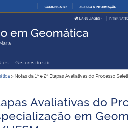
COMUNICA BR
ACESSO À INFORMAÇÃO
Ministério da Defesa
Ministério das Relações
Mini
IR
LANGUAGES
INTERNATI
Exteriores
PARA
ão em Geomática
O
Ministério da Cidadania
Ministério da Saúde
Mini
CONTEÚDO
Maria
Úteis
Gestores do sítio
Ministério do
Controladoria-Geral da
Mini
Desenvolvimento Regional
União
Famí
ática
>
Notas da 1ª e 2ª Etapas Avaliativas do Processo Sele
Hum
tapas Avaliativas do Pr
Advocacia-Geral da União
Banco Central do Brasil
Plan
specialização em Geomá