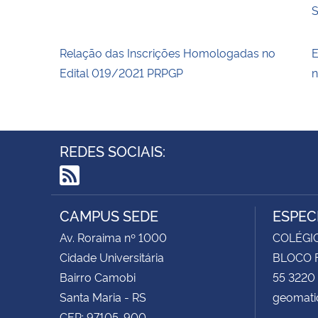
S
Relação das Inscrições Homologadas no
E
Edital 019/2021 PRPGP
n
REDES SOCIAIS:
RSS
CAMPUS SEDE
ESPEC
Av. Roraima nº 1000
COLÉGIO
Cidade Universitária
BLOCO F
Bairro Camobi
55 3220
Santa Maria - RS
geomati
CEP: 97105-900