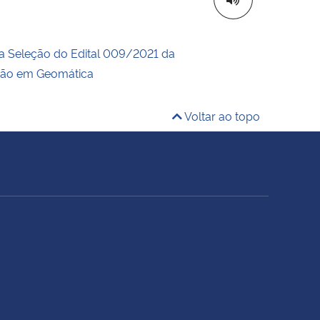
a Seleção do Edital 009/2021 da
ção em Geomática
Voltar ao topo