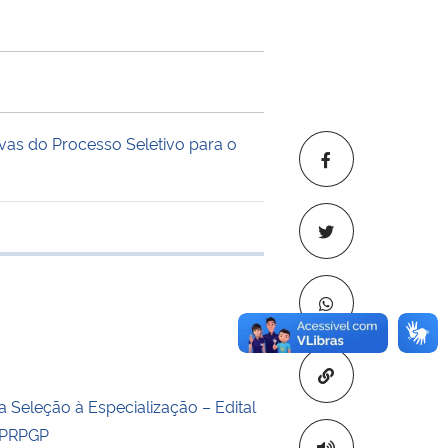
tivas do Processo Seletivo para o
 transferência
Copiar para áre
 Seleção à Especialização – Edital
 PRPGP