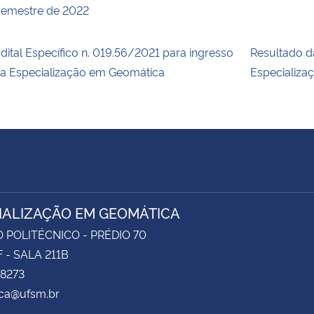
emestre de 2022
dital Específico n. 019.56/2021 para ingresso
Resultado d
a Especialização em Geomática
Especializa
IALIZAÇÃO EM GEOMÁTICA
 POLITÉCNICO - PRÉDIO 70
 - SALA 211B
 8273
ca@ufsm.br